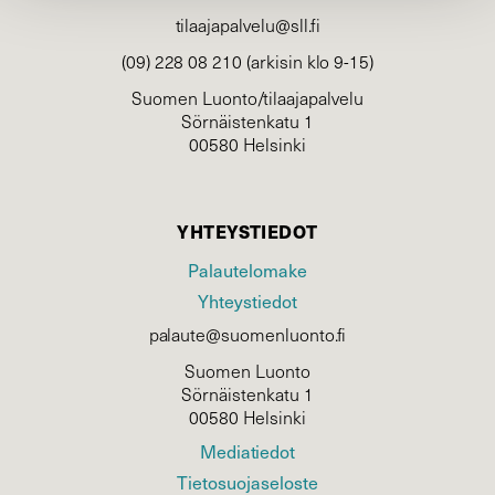
tilaajapalvelu@sll.fi
(09) 228 08 210 (arkisin klo 9-15)
Suomen Luonto/tilaajapalvelu
Sörnäistenkatu 1
00580 Helsinki
YHTEYSTIEDOT
Palautelomake
Yhteystiedot
palaute@suomenluonto.fi
Suomen Luonto
Sörnäistenkatu 1
00580 Helsinki
Mediatiedot
Tietosuojaseloste