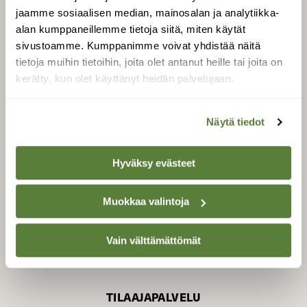
jaamme sosiaalisen median, mainosalan ja analytiikka-
alan kumppaneillemme tietoja siitä, miten käytät
sivustoamme. Kumppanimme voivat yhdistää näitä
SUOMEN LUONNON­
SUOJELU­LIITTO
tietoja muihin tietoihin, joita olet antanut heille tai joita on
kerätty, kun olet käyttänyt heidän palvelujaan.
Suomen Luonto -lehden
Suomen
kustantaja on
luonnonsuojelu­liitto
.
Näytä tiedot
Hyväksy evästeet
Muokkaa valintoja
Vain välttämättömät
TILAAJAPALVELU