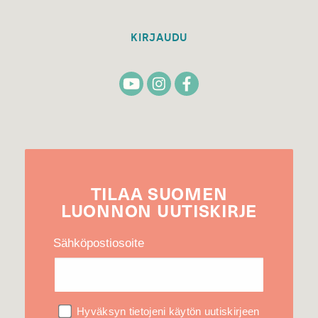
KIRJAUDU
TILAA
SUOMEN
LUONNON
UUTIS­KIRJE
Sähköpostiosoite
Hyväksyn tietojeni käytön uutiskirjeen