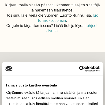
Kirjautumalla sisään pääset lukemaan tilaajien sisältöjä
ja näkemään tilaustietosi.
Jos sinulla ei vielä ole Suomen Luonto -tunnuksia,
luo
tunnukset ensin
.
Ongelmia kirjautumisessa? Lisää tietoja löydät
ohjeet-
sivulta
.
LEHTI
Uusin lehti
Tilaa Suomen Luonto
Tämä sivusto käyttää evästeitä
Tilaa digilukuoikeus
Käytämme evästeitä tarjoamamme sisällön ja mainosten
Äänestä parasta juttua
räätälöimiseen, sosiaalisen median ominaisuuksien
Tilaa uutiskirje
tukemiseen ja kävijämäärämme analysoimiseen. Lisäksi