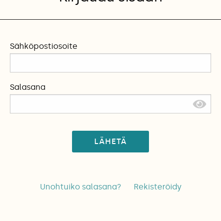
Sähköpostiosoite
Salasana
LÄHETÄ
Unohtuiko salasana?
Rekisteröidy