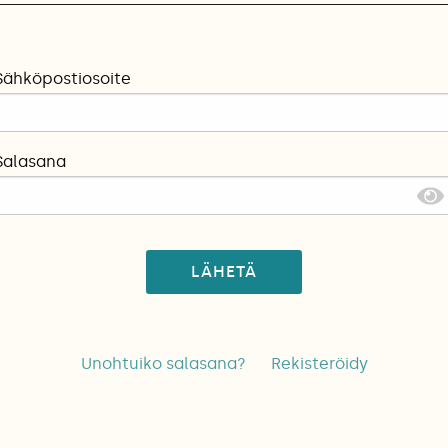
Sähköpostiosoite
Salasana
LÄHETÄ
Unohtuiko salasana?
Rekisteröidy