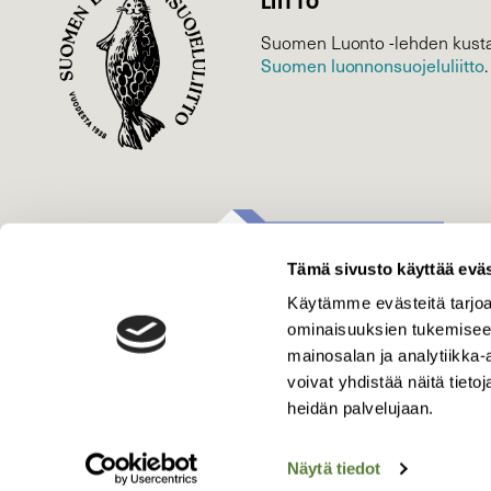
LIITTO
Suomen Luonto -lehden kusta
Suomen luonnonsuojelu­liitto
.
Tämä sivusto käyttää eväs
Käytämme evästeitä tarjoa
ominaisuuksien tukemisee
mainosalan ja analytiikka
voivat yhdistää näitä tietoja
heidän palvelujaan.
Näytä tiedot