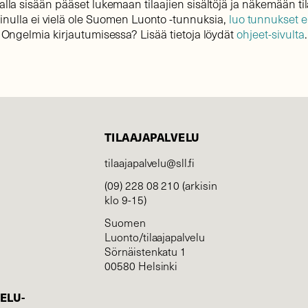
lla sisään pääset lukemaan tilaajien sisältöjä ja näkemään til
sinulla ei vielä ole Suomen Luonto -tunnuksia,
luo tunnukset 
Ongelmia kirjautumisessa? Lisää tietoja löydät
ohjeet-sivulta
.
TILAAJAPALVELU
tilaajapalvelu@sll.fi
(09) 228 08 210 (arkisin
klo 9-15)
Suomen
Luonto/tilaajapalvelu
Sörnäistenkatu 1
00580 Helsinki
ELU­