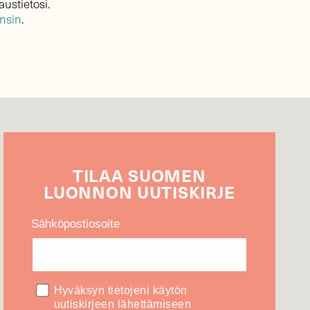
austietosi.
ensin
.
TILAA
SUOMEN
LUONNON
UUTIS­KIRJE
Sähköpostiosoite
Hyväksyn tietojeni käytön
uutiskirjeen lähettämiseen