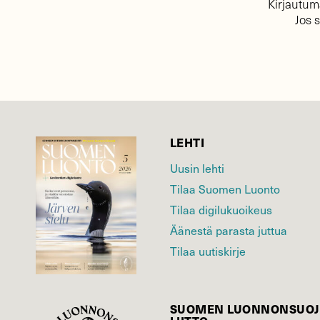
Kirjautuma
Jos 
LEHTI
Uusin lehti
Tilaa Suomen Luonto
Tilaa digilukuoikeus
Äänestä parasta juttua
Tilaa uutiskirje
SUOMEN LUONNON­SUOJ