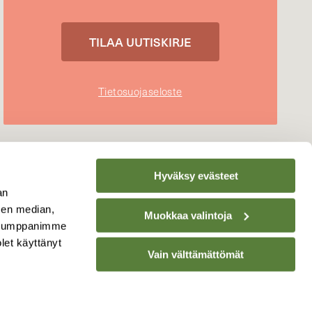
Tietosuojaseloste
Hyväksy evästeet
an
sen median,
Muokkaa valintoja
. Kumppanimme
olet käyttänyt
Vain välttämättömät