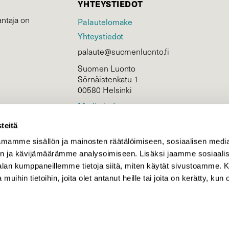
YHTEYSTIEDOT
ntaja on
Palautelomake
Yhteystiedot
palaute@suomenluonto.fi
Suomen Luonto
Sörnäistenkatu 1
00580 Helsinki
Mediatiedot
Tietosuojaseloste
teitä
mamme sisällön ja mainosten räätälöimiseen, sosiaalisen medi
n ja kävijämäärämme analysoimiseen. Lisäksi jaamme sosiaali
KIRJAUDU
-alan kumppaneillemme tietoja siitä, miten käytät sivustoamme
 muihin tietoihin, joita olet antanut heille tai joita on kerätty, kun 