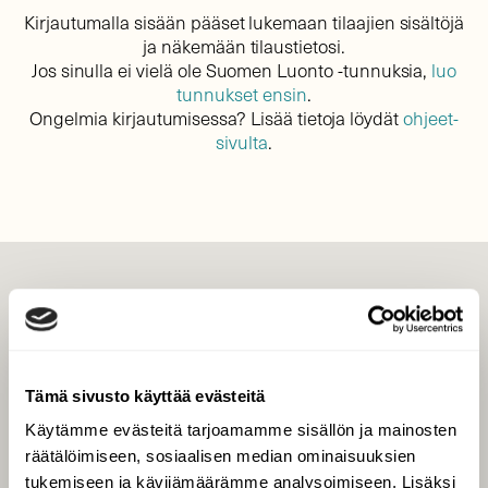
Kirjautumalla sisään pääset lukemaan tilaajien sisältöjä
ja näkemään tilaustietosi.
Jos sinulla ei vielä ole Suomen Luonto -tunnuksia,
luo
tunnukset ensin
.
Ongelmia kirjautumisessa? Lisää tietoja löydät
ohjeet-
sivulta
.
LEHTI
Uusin lehti
Tilaa Suomen Luonto
Tämä sivusto käyttää evästeitä
Tilaa digilukuoikeus
Käytämme evästeitä tarjoamamme sisällön ja mainosten
Äänestä parasta juttua
räätälöimiseen, sosiaalisen median ominaisuuksien
Tilaa uutiskirje
tukemiseen ja kävijämäärämme analysoimiseen. Lisäksi