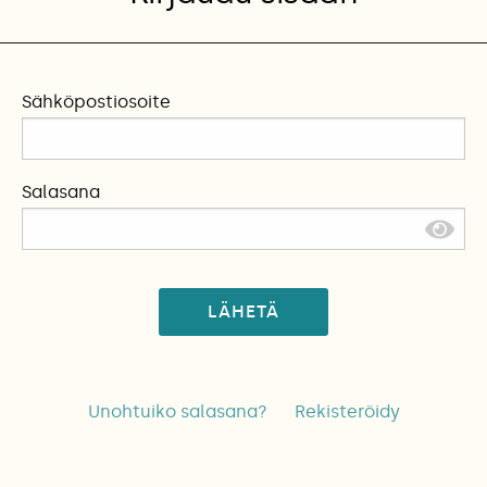
Sähköpostiosoite
Salasana
LÄHETÄ
Unohtuiko salasana?
Rekisteröidy