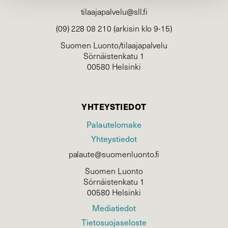
tilaajapalvelu@sll.fi
(09) 228 08 210 (arkisin klo 9-15)
Suomen Luonto/tilaajapalvelu
Sörnäistenkatu 1
00580 Helsinki
YHTEYSTIEDOT
Palautelomake
Yhteystiedot
palaute@suomenluonto.fi
Suomen Luonto
Sörnäistenkatu 1
00580 Helsinki
Mediatiedot
Tietosuojaseloste