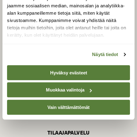
jaamme sosiaalisen median, mainosalan ja analytiikka-
alan kumppaneillemme tietoja siitä, miten käytät
sivustoamme. Kumppanimme voivat yhdistää näitä
SUOMEN LUONNON­
SUOJELU­LIITTO
tietoja muihin tietoihin, joita olet antanut heille tai joita on
kerätty, kun olet käyttänyt heidän palvelujaan.
Suomen Luonto -lehden
Suomen
kustantaja on
luonnonsuojelu­liitto
.
Näytä tiedot
Hyväksy evästeet
Muokkaa valintoja
Vain välttämättömät
TILAAJAPALVELU