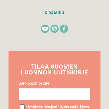
KIRJAUDU
TILAA
SUOMEN
LUONNON
UUTIS­KIRJE
Sähköpostiosoite
Hyväksyn tietojeni käytön uutiskirjeen