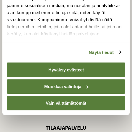
jaamme sosiaalisen median, mainosalan ja analytiikka-
alan kumppaneillemme tietoja siitä, miten käytät
sivustoamme. Kumppanimme voivat yhdistää näitä
SUOMEN LUONNON­
SUOJELU­LIITTO
tietoja muihin tietoihin, joita olet antanut heille tai joita on
kerätty, kun olet käyttänyt heidän palvelujaan.
Suomen Luonto -lehden
Suomen
kustantaja on
luonnonsuojelu­liitto
.
Näytä tiedot
Hyväksy evästeet
Muokkaa valintoja
Vain välttämättömät
TILAAJAPALVELU