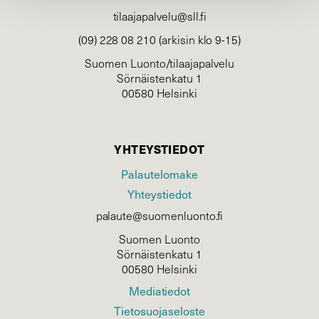
tilaajapalvelu@sll.fi
(09) 228 08 210 (arkisin klo 9-15)
Suomen Luonto/tilaajapalvelu
Sörnäistenkatu 1
00580 Helsinki
YHTEYSTIEDOT
Palautelomake
Yhteystiedot
palaute@suomenluonto.fi
Suomen Luonto
Sörnäistenkatu 1
00580 Helsinki
Mediatiedot
Tietosuojaseloste