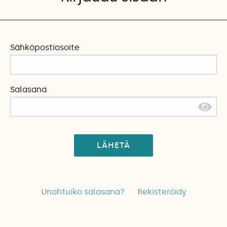
Sähköpostiosoite
Salasana
LÄHETÄ
Unohtuiko salasana?
Rekisteröidy