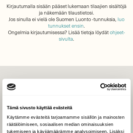
Kirjautumalla sisään pääset lukemaan tilaajien sisältöjä
ja näkemään tilaustietosi.
Jos sinulla ei vielä ole Suomen Luonto -tunnuksia,
luo
tunnukset ensin
.
Ongelmia kirjautumisessa? Lisää tietoja löydät
ohjeet-
sivulta
.
LEHTI
Uusin lehti
Tilaa Suomen Luonto
Tämä sivusto käyttää evästeitä
Tilaa digilukuoikeus
Käytämme evästeitä tarjoamamme sisällön ja mainosten
Äänestä parasta juttua
räätälöimiseen, sosiaalisen median ominaisuuksien
Tilaa uutiskirje
tukemiseen ja kävijämäärämme analysoimiseen. Lisäksi