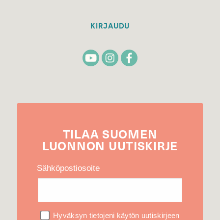
KIRJAUDU
TILAA
SUOMEN
LUONNON
UUTIS­KIRJE
Sähköpostiosoite
Hyväksyn tietojeni käytön uutiskirjeen