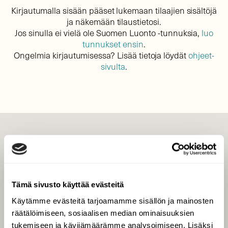
Kirjautumalla sisään pääset lukemaan tilaajien sisältöjä
ja näkemään tilaustietosi.
Jos sinulla ei vielä ole Suomen Luonto -tunnuksia,
luo
tunnukset ensin
.
Ongelmia kirjautumisessa? Lisää tietoja löydät
ohjeet-
sivulta
.
LEHTI
Uusin lehti
Tilaa Suomen Luonto
Tämä sivusto käyttää evästeitä
Tilaa digilukuoikeus
Käytämme evästeitä tarjoamamme sisällön ja mainosten
Äänestä parasta juttua
räätälöimiseen, sosiaalisen median ominaisuuksien
Tilaa uutiskirje
tukemiseen ja kävijämäärämme analysoimiseen. Lisäksi