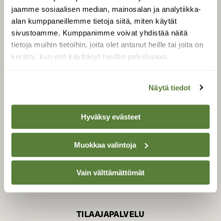
jaamme sosiaalisen median, mainosalan ja analytiikka-
alan kumppaneillemme tietoja siitä, miten käytät
sivustoamme. Kumppanimme voivat yhdistää näitä
SUOMEN LUONNON­
SUOJELU­LIITTO
tietoja muihin tietoihin, joita olet antanut heille tai joita on
kerätty, kun olet käyttänyt heidän palvelujaan.
Suomen Luonto -lehden
kustantaja on
Suomen
luonnonsuojelu­liitto
.
Näytä tiedot
Hyväksy evästeet
Muokkaa valintoja
Vain välttämättömät
TILAAJAPALVELU