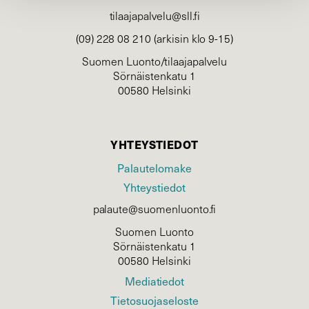
tilaajapalvelu@sll.fi
(09) 228 08 210 (arkisin klo 9-15)
Suomen Luonto/tilaajapalvelu
Sörnäistenkatu 1
00580 Helsinki
YHTEYSTIEDOT
Palautelomake
Yhteystiedot
palaute@suomenluonto.fi
Suomen Luonto
Sörnäistenkatu 1
00580 Helsinki
Mediatiedot
Tietosuojaseloste