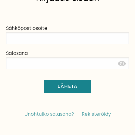
Sähköpostiosoite
Salasana
LÄHETÄ
Unohtuiko salasana?
Rekisteröidy