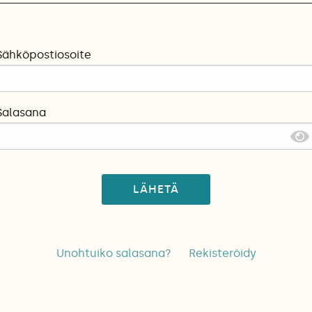
Sähköpostiosoite
Salasana
LÄHETÄ
Unohtuiko salasana?
Rekisteröidy