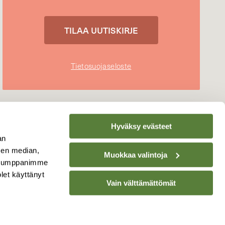
Tietosuojaseloste
Hyväksy evästeet
an
sen median,
Muokkaa valintoja
. Kumppanimme
olet käyttänyt
Vain välttämättömät