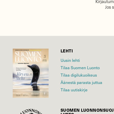
Kirjautuma
Jos 
LEHTI
Uusin lehti
Tilaa Suomen Luonto
Tilaa digilukuoikeus
Äänestä parasta juttua
Tilaa uutiskirje
SUOMEN LUONNON­SUOJ