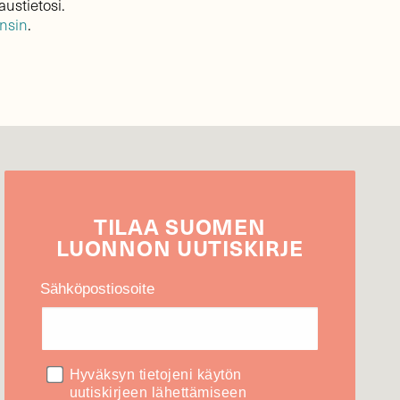
austietosi.
ensin
.
TILAA
SUOMEN
LUONNON
UUTIS­KIRJE
Sähköpostiosoite
Hyväksyn tietojeni käytön
uutiskirjeen lähettämiseen