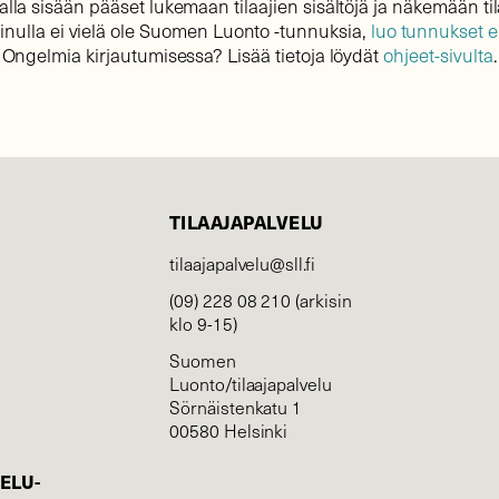
lla sisään pääset lukemaan tilaajien sisältöjä ja näkemään til
sinulla ei vielä ole Suomen Luonto -tunnuksia,
luo tunnukset 
Ongelmia kirjautumisessa? Lisää tietoja löydät
ohjeet-sivulta
.
TILAAJAPALVELU
tilaajapalvelu@sll.fi
(09) 228 08 210 (arkisin
klo 9-15)
Suomen
Luonto/tilaajapalvelu
Sörnäistenkatu 1
00580 Helsinki
ELU­