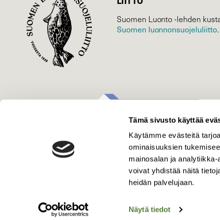
LIITTO
Suomen Luonto -lehden kusta
Suomen luonnonsuojelu­liitto
.
Tämä sivusto käyttää eväs
Käytämme evästeitä tarjoa
ominaisuuksien tukemisee
mainosalan ja analytiikka
voivat yhdistää näitä tietoja
heidän palvelujaan.
Näytä tiedot