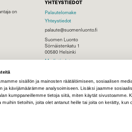
YHTEYSTIEDOT
ntaja on
Palautelomake
Yhteystiedot
palaute@suomenluonto.fi
Suomen Luonto
Sörnäistenkatu 1
00580 Helsinki
Mediatiedot
Tietosuojaseloste
teitä
mamme sisällön ja mainosten räätälöimiseen, sosiaalisen medi
n ja kävijämäärämme analysoimiseen. Lisäksi jaamme sosiaali
KIRJAUDU
-alan kumppaneillemme tietoja siitä, miten käytät sivustoamme
 muihin tietoihin, joita olet antanut heille tai joita on kerätty, kun 