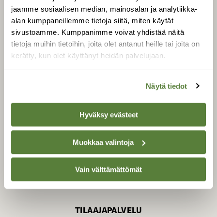
jaamme sosiaalisen median, mainosalan ja analytiikka-
alan kumppaneillemme tietoja siitä, miten käytät
sivustoamme. Kumppanimme voivat yhdistää näitä
SUOMEN LUONNON­
SUOJELU­LIITTO
tietoja muihin tietoihin, joita olet antanut heille tai joita on
kerätty, kun olet käyttänyt heidän palvelujaan.
Suomen Luonto -lehden
kustantaja on
Suomen
luonnonsuojelu­liitto
.
Näytä tiedot
Hyväksy evästeet
Muokkaa valintoja
Vain välttämättömät
TILAAJAPALVELU