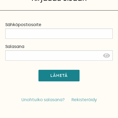
Sähköpostiosoite
Salasana
LÄHETÄ
Unohtuiko salasana?
Rekisteröidy