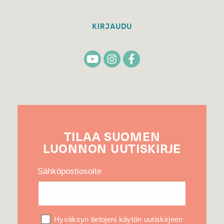
KIRJAUDU
TILAA
SUOMEN
LUONNON
UUTIS­KIRJE
Sähköpostiosoite
Hyväksyn tietojeni käytön uutiskirjeen