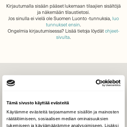
Kirjautumalla sisään pääset lukemaan tilaajien sisältöjä
ja näkemään tilaustietosi.
Jos sinulla ei vielä ole Suomen Luonto -tunnuksia,
luo
tunnukset ensin
.
Ongelmia kirjautumisessa? Lisää tietoja löydät
ohjeet-
sivulta
.
LEHTI
Uusin lehti
Tilaa Suomen Luonto
Tämä sivusto käyttää evästeitä
Tilaa digilukuoikeus
Käytämme evästeitä tarjoamamme sisällön ja mainosten
Äänestä parasta juttua
räätälöimiseen, sosiaalisen median ominaisuuksien
Tilaa uutiskirje
tukemiseen ja kävijämäärämme analysoimiseen. Lisäksi