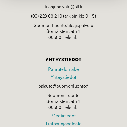
tilaajapalvelu@sll.fi
(09) 228 08 210 (arkisin klo 9-15)
Suomen Luonto/tilaajapalvelu
Sörnäistenkatu 1
00580 Helsinki
YHTEYSTIEDOT
Palautelomake
Yhteystiedot
palaute@suomenluonto.fi
Suomen Luonto
Sörnäistenkatu 1
00580 Helsinki
Mediatiedot
Tietosuojaseloste