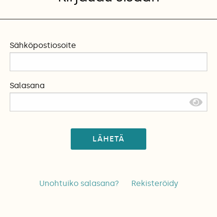
Sähköpostiosoite
Salasana
LÄHETÄ
Unohtuiko salasana?
Rekisteröidy