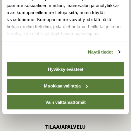
jaamme sosiaalisen median, mainosalan ja analytiikka-
alan kumppaneillemme tietoja siitä, miten käytät
sivustoamme. Kumppanimme voivat yhdistää näitä
SUOMEN LUONNON­
SUOJELU­LIITTO
tietoja muihin tietoihin, joita olet antanut heille tai joita on
kerätty, kun olet käyttänyt heidän palvelujaan.
Suomen Luonto -lehden
kustantaja on
Suomen
luonnonsuojelu­liitto
.
Näytä tiedot
Hyväksy evästeet
Muokkaa valintoja
Vain välttämättömät
TILAAJAPALVELU