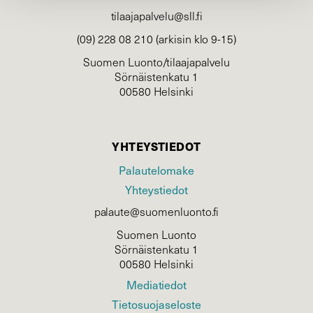
tilaajapalvelu@sll.fi
(09) 228 08 210 (arkisin klo 9-15)
Suomen Luonto/tilaajapalvelu
Sörnäistenkatu 1
00580 Helsinki
YHTEYSTIEDOT
Palautelomake
Yhteystiedot
palaute@suomenluonto.fi
Suomen Luonto
Sörnäistenkatu 1
00580 Helsinki
Mediatiedot
Tietosuojaseloste