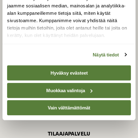
jaamme sosiaalisen median, mainosalan ja analytiikka-
alan kumppaneillemme tietoja siitä, miten käytät
sivustoamme. Kumppanimme voivat yhdistää näitä
SUOMEN LUONNON­
SUOJELU­LIITTO
tietoja muihin tietoihin, joita olet antanut heille tai joita on
kerätty, kun olet käyttänyt heidän palvelujaan.
Suomen Luonto -lehden
kustantaja on
Suomen
luonnonsuojelu­liitto
.
Näytä tiedot
Hyväksy evästeet
Muokkaa valintoja
Vain välttämättömät
TILAAJAPALVELU