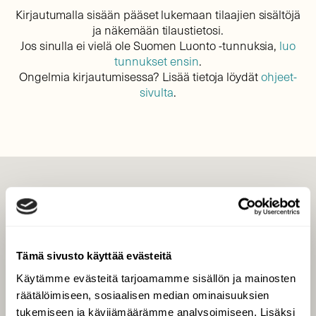
Kirjautumalla sisään pääset lukemaan tilaajien sisältöjä
ja näkemään tilaustietosi.
Jos sinulla ei vielä ole Suomen Luonto -tunnuksia,
luo
tunnukset ensin
.
Ongelmia kirjautumisessa? Lisää tietoja löydät
ohjeet-
sivulta
.
LEHTI
Uusin lehti
Tilaa Suomen Luonto
Tämä sivusto käyttää evästeitä
Tilaa digilukuoikeus
Käytämme evästeitä tarjoamamme sisällön ja mainosten
Äänestä parasta juttua
räätälöimiseen, sosiaalisen median ominaisuuksien
Tilaa uutiskirje
tukemiseen ja kävijämäärämme analysoimiseen. Lisäksi