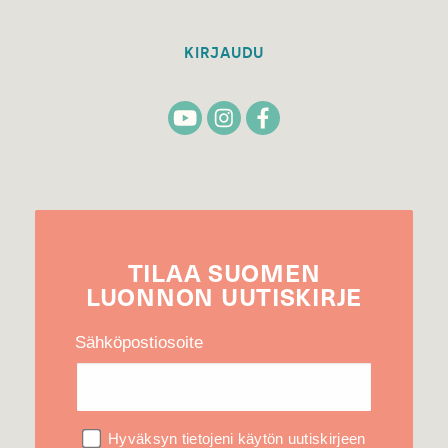
KIRJAUDU
TILAA
SUOMEN
LUONNON
UUTIS­KIRJE
Sähköpostiosoite
Hyväksyn tietojeni käytön uutiskirjeen