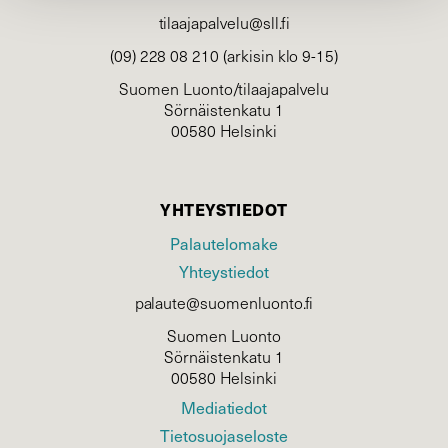
tilaajapalvelu@sll.fi
(09) 228 08 210 (arkisin klo 9-15)
Suomen Luonto/tilaajapalvelu
Sörnäistenkatu 1
00580 Helsinki
YHTEYSTIEDOT
Palautelomake
Yhteystiedot
palaute@suomenluonto.fi
Suomen Luonto
Sörnäistenkatu 1
00580 Helsinki
Mediatiedot
Tietosuojaseloste