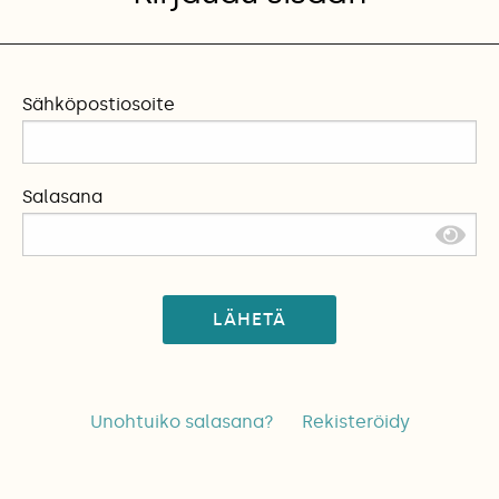
Sähköpostiosoite
Salasana
LÄHETÄ
Unohtuiko salasana?
Rekisteröidy