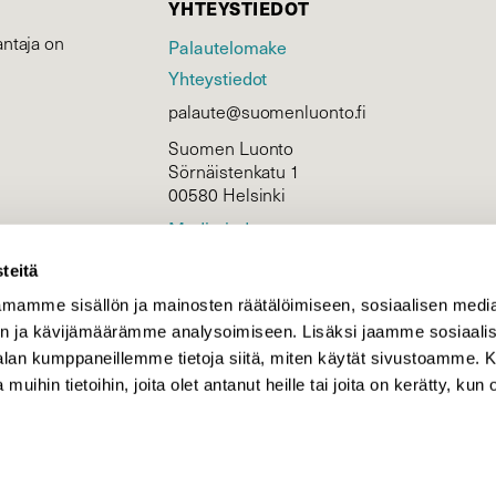
YHTEYSTIEDOT
ntaja on
Palautelomake
Yhteystiedot
palaute@suomenluonto.fi
Suomen Luonto
Sörnäistenkatu 1
00580 Helsinki
Mediatiedot
Tietosuojaseloste
teitä
mamme sisällön ja mainosten räätälöimiseen, sosiaalisen medi
n ja kävijämäärämme analysoimiseen. Lisäksi jaamme sosiaali
KIRJAUDU
-alan kumppaneillemme tietoja siitä, miten käytät sivustoamme
 muihin tietoihin, joita olet antanut heille tai joita on kerätty, kun 