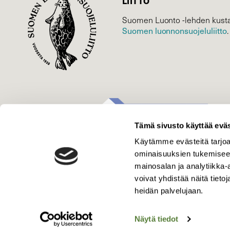
LIITTO
Suomen Luonto -lehden kusta
Suomen luonnonsuojelu­liitto
.
Tämä sivusto käyttää eväs
Käytämme evästeitä tarjoa
ominaisuuksien tukemisee
mainosalan ja analytiikka
voivat yhdistää näitä tietoja
heidän palvelujaan.
Näytä tiedot