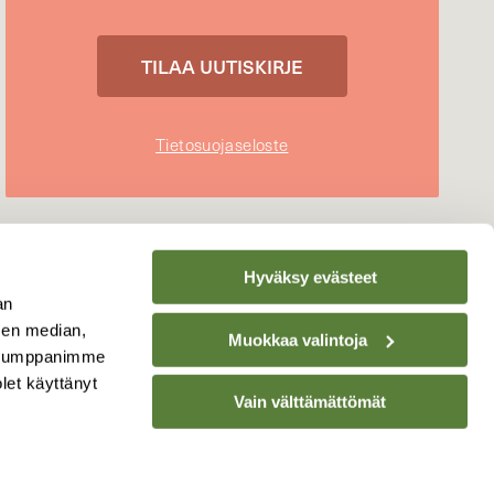
Tietosuojaseloste
Hyväksy evästeet
an
sen median,
Muokkaa valintoja
. Kumppanimme
olet käyttänyt
Vain välttämättömät