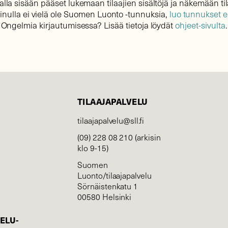
lla sisään pääset lukemaan tilaajien sisältöjä ja näkemään til
sinulla ei vielä ole Suomen Luonto -tunnuksia,
luo tunnukset 
Ongelmia kirjautumisessa? Lisää tietoja löydät
ohjeet-sivulta
.
TILAAJAPALVELU
tilaajapalvelu@sll.fi
(09) 228 08 210 (arkisin
klo 9-15)
Suomen
Luonto/tilaajapalvelu
Sörnäistenkatu 1
00580 Helsinki
ELU­