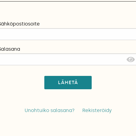
Sähköpostiosoite
Salasana
LÄHETÄ
Unohtuiko salasana?
Rekisteröidy