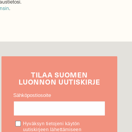
austietosi.
ensin
.
TILAA
SUOMEN
LUONNON
UUTIS­KIRJE
Sähköpostiosoite
Hyväksyn tietojeni käytön
uutiskirjeen lähettämiseen