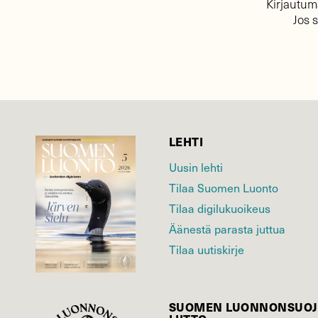
Kirjautuma
Jos 
LEHTI
Uusin lehti
Tilaa Suomen Luonto
Tilaa digilukuoikeus
Äänestä parasta juttua
Tilaa uutiskirje
SUOMEN LUONNON­SUOJ