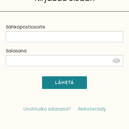
Sähköpostiosoite
Salasana
LÄHETÄ
Unohtuiko salasana?
Rekisteröidy