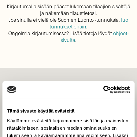
Kirjautumalla sisään pääset lukemaan tilaajien sisältöjä
ja näkemään tilaustietosi.
Jos sinulla ei vielä ole Suomen Luonto -tunnuksia,
luo
tunnukset ensin
.
Ongelmia kirjautumisessa? Lisää tietoja löydät
ohjeet-
sivulta
.
LEHTI
Uusin lehti
Tilaa Suomen Luonto
Tämä sivusto käyttää evästeitä
Tilaa digilukuoikeus
Käytämme evästeitä tarjoamamme sisällön ja mainosten
Äänestä parasta juttua
räätälöimiseen, sosiaalisen median ominaisuuksien
Tilaa uutiskirje
tukemiseen ja kävijämäärämme analysoimiseen. Lisäksi