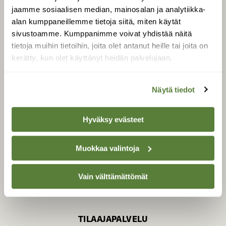
jaamme sosiaalisen median, mainosalan ja analytiikka-
alan kumppaneillemme tietoja siitä, miten käytät
sivustoamme. Kumppanimme voivat yhdistää näitä
SUOMEN LUONNON­
SUOJELU­LIITTO
tietoja muihin tietoihin, joita olet antanut heille tai joita on
kerätty, kun olet käyttänyt heidän palvelujaan.
Suomen Luonto -lehden
kustantaja on
Suomen
luonnonsuojelu­liitto
.
Näytä tiedot
Hyväksy evästeet
Muokkaa valintoja
Vain välttämättömät
TILAAJAPALVELU