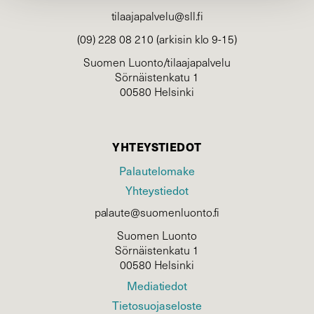
tilaajapalvelu@sll.fi
(09) 228 08 210 (arkisin klo 9-15)
Suomen Luonto/tilaajapalvelu
Sörnäistenkatu 1
00580 Helsinki
YHTEYSTIEDOT
Palautelomake
Yhteystiedot
palaute@suomenluonto.fi
Suomen Luonto
Sörnäistenkatu 1
00580 Helsinki
Mediatiedot
Tietosuojaseloste