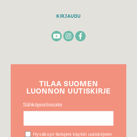
KIRJAUDU
TILAA
SUOMEN
LUONNON
UUTIS­KIRJE
Sähköpostiosoite
Hyväksyn tietojeni käytön uutiskirjeen