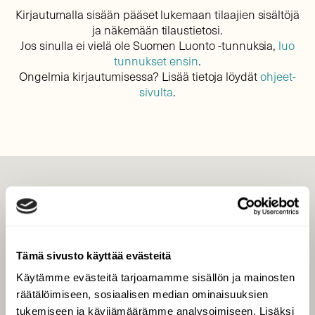
Kirjautumalla sisään pääset lukemaan tilaajien sisältöjä
ja näkemään tilaustietosi.
Jos sinulla ei vielä ole Suomen Luonto -tunnuksia,
luo
tunnukset ensin
.
Ongelmia kirjautumisessa? Lisää tietoja löydät
ohjeet-
sivulta
.
LEHTI
Uusin lehti
Tilaa Suomen Luonto
Tämä sivusto käyttää evästeitä
Tilaa digilukuoikeus
Käytämme evästeitä tarjoamamme sisällön ja mainosten
Äänestä parasta juttua
räätälöimiseen, sosiaalisen median ominaisuuksien
Tilaa uutiskirje
tukemiseen ja kävijämäärämme analysoimiseen. Lisäksi