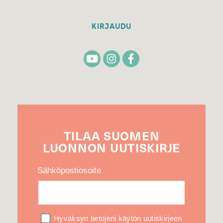
KIRJAUDU
TILAA
SUOMEN
LUONNON
UUTIS­KIRJE
Sähköpostiosoite
Hyväksyn tietojeni käytön uutiskirjeen