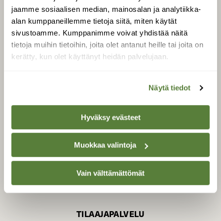
jaamme sosiaalisen median, mainosalan ja analytiikka-
alan kumppaneillemme tietoja siitä, miten käytät
sivustoamme. Kumppanimme voivat yhdistää näitä
SUOMEN LUONNON­
SUOJELU­LIITTO
tietoja muihin tietoihin, joita olet antanut heille tai joita on
kerätty, kun olet käyttänyt heidän palvelujaan.
Suomen Luonto -lehden
kustantaja on
Suomen
luonnonsuojelu­liitto
.
Näytä tiedot
Hyväksy evästeet
Muokkaa valintoja
Vain välttämättömät
TILAAJAPALVELU