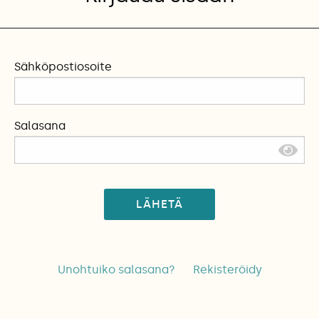
Sähköpostiosoite
Salasana
LÄHETÄ
Unohtuiko salasana?
Rekisteröidy