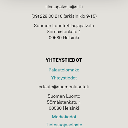
tilaajapalvelu@sll.fi
(09) 228 08 210 (arkisin klo 9-15)
Suomen Luonto/tilaajapalvelu
Sörnäistenkatu 1
00580 Helsinki
YHTEYSTIEDOT
Palautelomake
Yhteystiedot
palaute@suomenluonto.fi
Suomen Luonto
Sörnäistenkatu 1
00580 Helsinki
Mediatiedot
Tietosuojaseloste