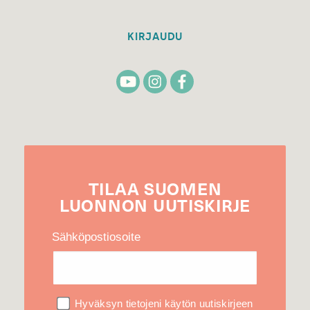
KIRJAUDU
TILAA
SUOMEN
LUONNON
UUTIS­KIRJE
Sähköpostiosoite
Hyväksyn tietojeni käytön uutiskirjeen