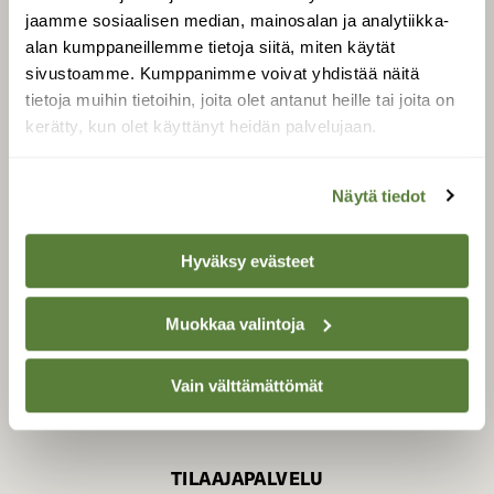
jaamme sosiaalisen median, mainosalan ja analytiikka-
alan kumppaneillemme tietoja siitä, miten käytät
sivustoamme. Kumppanimme voivat yhdistää näitä
SUOMEN LUONNON­
SUOJELU­LIITTO
tietoja muihin tietoihin, joita olet antanut heille tai joita on
kerätty, kun olet käyttänyt heidän palvelujaan.
Suomen Luonto -lehden
Suomen
kustantaja on
luonnonsuojelu­liitto
.
Näytä tiedot
Hyväksy evästeet
Muokkaa valintoja
Vain välttämättömät
TILAAJAPALVELU