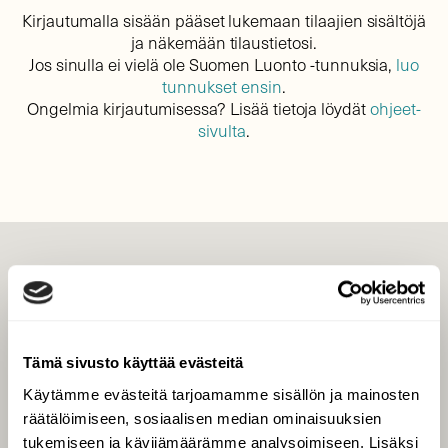
Kirjautumalla sisään pääset lukemaan tilaajien sisältöjä
ja näkemään tilaustietosi.
Jos sinulla ei vielä ole Suomen Luonto -tunnuksia,
luo
tunnukset ensin
.
Ongelmia kirjautumisessa? Lisää tietoja löydät
ohjeet-
sivulta
.
LEHTI
Uusin lehti
Tilaa Suomen Luonto
Tämä sivusto käyttää evästeitä
Tilaa digilukuoikeus
Käytämme evästeitä tarjoamamme sisällön ja mainosten
Äänestä parasta juttua
räätälöimiseen, sosiaalisen median ominaisuuksien
Tilaa uutiskirje
tukemiseen ja kävijämäärämme analysoimiseen. Lisäksi