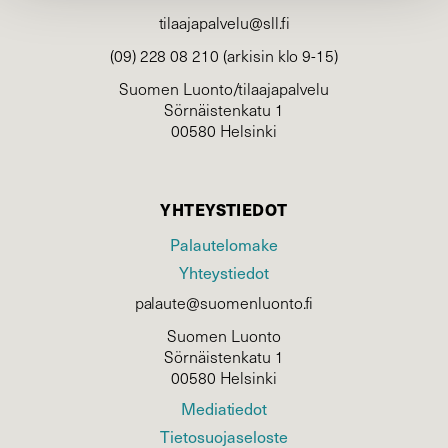
tilaajapalvelu@sll.fi
(09) 228 08 210 (arkisin klo 9-15)
Suomen Luonto/tilaajapalvelu
Sörnäistenkatu 1
00580 Helsinki
YHTEYSTIEDOT
Palautelomake
Yhteystiedot
palaute@suomenluonto.fi
Suomen Luonto
Sörnäistenkatu 1
00580 Helsinki
Mediatiedot
Tietosuojaseloste