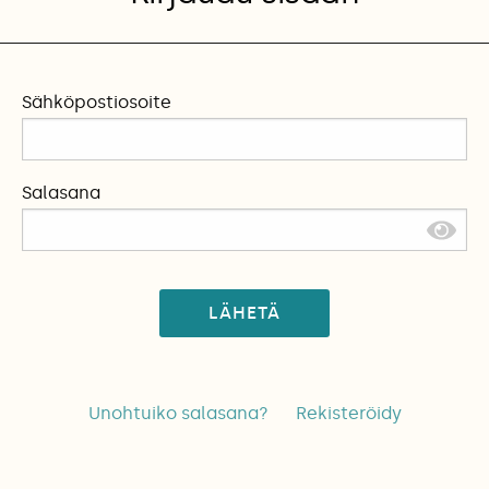
Sähköpostiosoite
Salasana
LÄHETÄ
Unohtuiko salasana?
Rekisteröidy