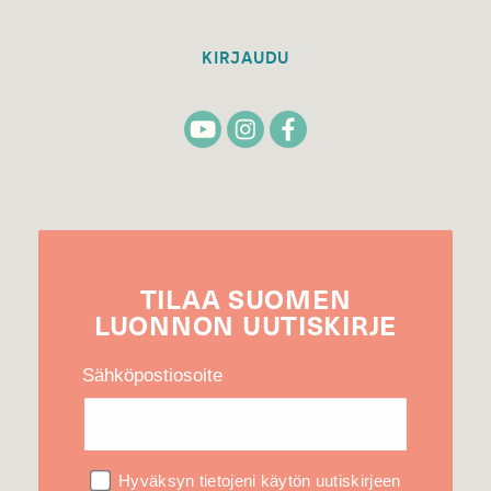
KIRJAUDU
TILAA
SUOMEN
LUONNON
UUTIS­KIRJE
Sähköpostiosoite
Hyväksyn tietojeni käytön uutiskirjeen