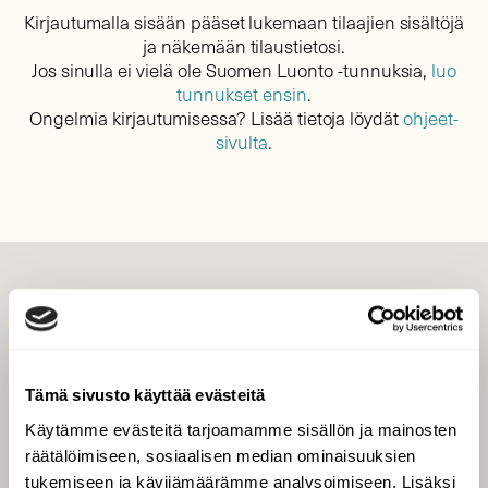
Kirjautumalla sisään pääset lukemaan tilaajien sisältöjä
ja näkemään tilaustietosi.
Jos sinulla ei vielä ole Suomen Luonto -tunnuksia,
luo
tunnukset ensin
.
Ongelmia kirjautumisessa? Lisää tietoja löydät
ohjeet-
sivulta
.
LEHTI
Uusin lehti
Tilaa Suomen Luonto
Tämä sivusto käyttää evästeitä
Tilaa digilukuoikeus
Käytämme evästeitä tarjoamamme sisällön ja mainosten
Äänestä parasta juttua
räätälöimiseen, sosiaalisen median ominaisuuksien
Tilaa uutiskirje
tukemiseen ja kävijämäärämme analysoimiseen. Lisäksi