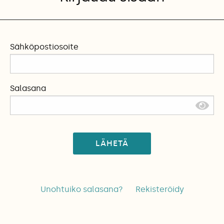
Sähköpostiosoite
Salasana
LÄHETÄ
Unohtuiko salasana?
Rekisteröidy