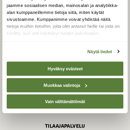
jaamme sosiaalisen median, mainosalan ja analytiikka-
alan kumppaneillemme tietoja siitä, miten käytät
sivustoamme. Kumppanimme voivat yhdistää näitä
SUOMEN LUONNON­
SUOJELU­LIITTO
tietoja muihin tietoihin, joita olet antanut heille tai joita on
kerätty, kun olet käyttänyt heidän palvelujaan.
Suomen Luonto -lehden
kustantaja on
Suomen
luonnonsuojelu­liitto
.
Näytä tiedot
Hyväksy evästeet
Muokkaa valintoja
Vain välttämättömät
TILAAJAPALVELU