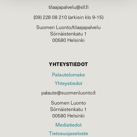
tilaajapalvelu@sll.fi
(09) 228 08 210 (arkisin klo 9-15)
Suomen Luonto/tilaajapalvelu
Sörnäistenkatu 1
00580 Helsinki
YHTEYSTIEDOT
Palautelomake
Yhteystiedot
palaute@suomenluonto.fi
Suomen Luonto
Sörnäistenkatu 1
00580 Helsinki
Mediatiedot
Tietosuojaseloste