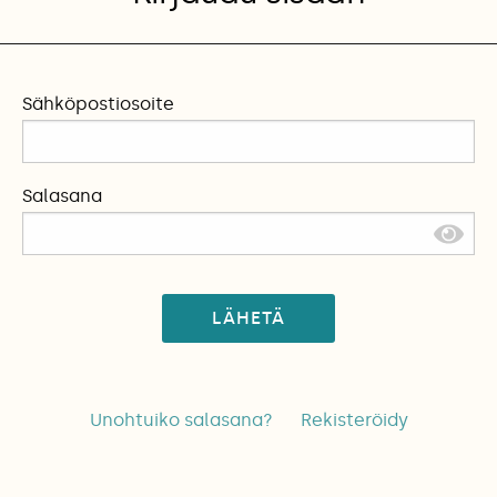
Sähköpostiosoite
Salasana
LÄHETÄ
Unohtuiko salasana?
Rekisteröidy