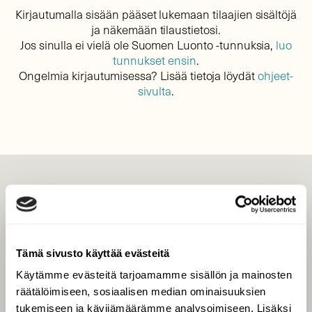
Kirjautumalla sisään pääset lukemaan tilaajien sisältöjä
ja näkemään tilaustietosi.
Jos sinulla ei vielä ole Suomen Luonto -tunnuksia,
luo
tunnukset ensin
.
Ongelmia kirjautumisessa? Lisää tietoja löydät
ohjeet-
sivulta
.
LEHTI
Uusin lehti
Tilaa Suomen Luonto
Tämä sivusto käyttää evästeitä
Tilaa digilukuoikeus
Käytämme evästeitä tarjoamamme sisällön ja mainosten
Äänestä parasta juttua
räätälöimiseen, sosiaalisen median ominaisuuksien
Tilaa uutiskirje
tukemiseen ja kävijämäärämme analysoimiseen. Lisäksi