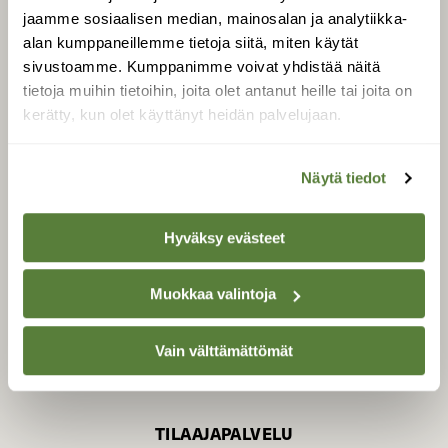
jaamme sosiaalisen median, mainosalan ja analytiikka-
alan kumppaneillemme tietoja siitä, miten käytät
sivustoamme. Kumppanimme voivat yhdistää näitä
SUOMEN LUONNON­
SUOJELU­LIITTO
tietoja muihin tietoihin, joita olet antanut heille tai joita on
kerätty, kun olet käyttänyt heidän palvelujaan.
Suomen Luonto -lehden
Suomen
kustantaja on
luonnonsuojelu­liitto
.
Näytä tiedot
Hyväksy evästeet
Muokkaa valintoja
Vain välttämättömät
TILAAJAPALVELU