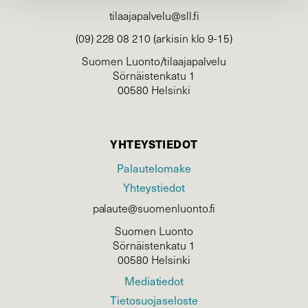
tilaajapalvelu@sll.fi
(09) 228 08 210 (arkisin klo 9-15)
Suomen Luonto/tilaajapalvelu
Sörnäistenkatu 1
00580 Helsinki
YHTEYSTIEDOT
Palautelomake
Yhteystiedot
palaute@suomenluonto.fi
Suomen Luonto
Sörnäistenkatu 1
00580 Helsinki
Mediatiedot
Tietosuojaseloste