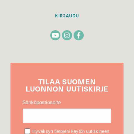
KIRJAUDU
TILAA
SUOMEN
LUONNON
UUTIS­KIRJE
Sähköpostiosoite
Hyväksyn tietojeni käytön uutiskirjeen