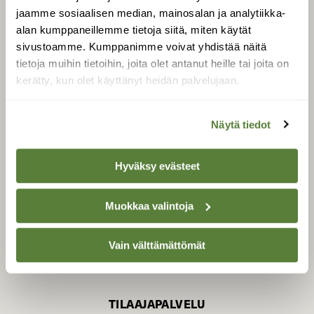
jaamme sosiaalisen median, mainosalan ja analytiikka-
alan kumppaneillemme tietoja siitä, miten käytät
sivustoamme. Kumppanimme voivat yhdistää näitä
SUOMEN LUONNON­
SUOJELU­LIITTO
tietoja muihin tietoihin, joita olet antanut heille tai joita on
kerätty, kun olet käyttänyt heidän palvelujaan.
Suomen Luonto -lehden
kustantaja on
Suomen
luonnonsuojelu­liitto
.
Näytä tiedot
Hyväksy evästeet
Muokkaa valintoja
Vain välttämättömät
TILAAJAPALVELU