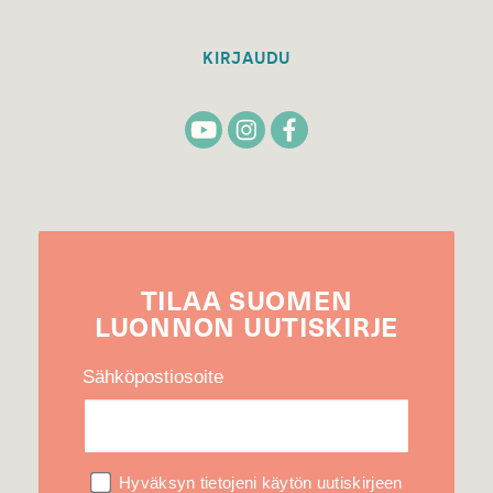
KIRJAUDU
TILAA
SUOMEN
LUONNON
UUTIS­KIRJE
Sähköpostiosoite
Hyväksyn tietojeni käytön uutiskirjeen