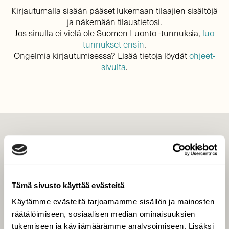
Kirjautumalla sisään pääset lukemaan tilaajien sisältöjä
ja näkemään tilaustietosi.
Jos sinulla ei vielä ole Suomen Luonto -tunnuksia,
luo
tunnukset ensin
.
Ongelmia kirjautumisessa? Lisää tietoja löydät
ohjeet-
sivulta
.
LEHTI
Uusin lehti
Tilaa Suomen Luonto
Tämä sivusto käyttää evästeitä
Tilaa digilukuoikeus
Käytämme evästeitä tarjoamamme sisällön ja mainosten
Äänestä parasta juttua
räätälöimiseen, sosiaalisen median ominaisuuksien
Tilaa uutiskirje
tukemiseen ja kävijämäärämme analysoimiseen. Lisäksi