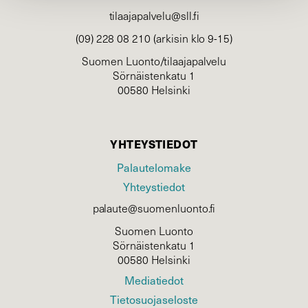
tilaajapalvelu@sll.fi
(09) 228 08 210 (arkisin klo 9-15)
Suomen Luonto/tilaajapalvelu
Sörnäistenkatu 1
00580 Helsinki
YHTEYSTIEDOT
Palautelomake
Yhteystiedot
palaute@suomenluonto.fi
Suomen Luonto
Sörnäistenkatu 1
00580 Helsinki
Mediatiedot
Tietosuojaseloste