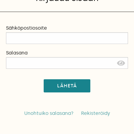
Sähköpostiosoite
Salasana
LÄHETÄ
Unohtuiko salasana?
Rekisteröidy