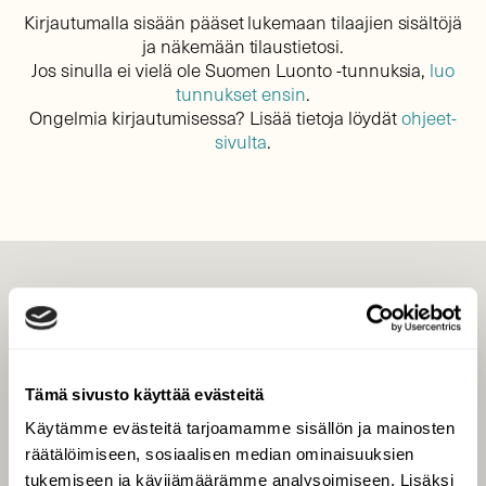
Kirjautumalla sisään pääset lukemaan tilaajien sisältöjä
ja näkemään tilaustietosi.
Jos sinulla ei vielä ole Suomen Luonto -tunnuksia,
luo
tunnukset ensin
.
Ongelmia kirjautumisessa? Lisää tietoja löydät
ohjeet-
sivulta
.
LEHTI
Uusin lehti
Tilaa Suomen Luonto
Tämä sivusto käyttää evästeitä
Tilaa digilukuoikeus
Käytämme evästeitä tarjoamamme sisällön ja mainosten
Äänestä parasta juttua
räätälöimiseen, sosiaalisen median ominaisuuksien
Tilaa uutiskirje
tukemiseen ja kävijämäärämme analysoimiseen. Lisäksi