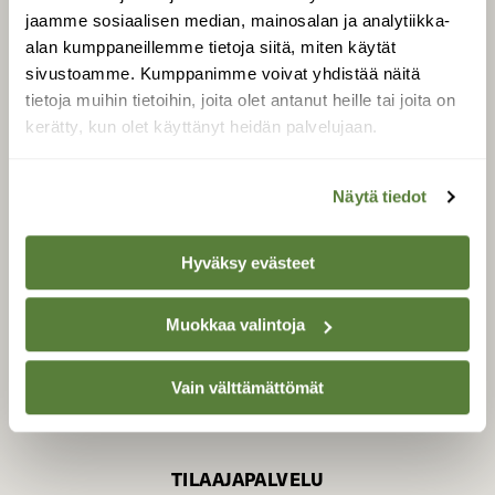
jaamme sosiaalisen median, mainosalan ja analytiikka-
alan kumppaneillemme tietoja siitä, miten käytät
sivustoamme. Kumppanimme voivat yhdistää näitä
SUOMEN LUONNON­
SUOJELU­LIITTO
tietoja muihin tietoihin, joita olet antanut heille tai joita on
kerätty, kun olet käyttänyt heidän palvelujaan.
Suomen Luonto -lehden
Suomen
kustantaja on
luonnonsuojelu­liitto
.
Näytä tiedot
Hyväksy evästeet
Muokkaa valintoja
Vain välttämättömät
TILAAJAPALVELU