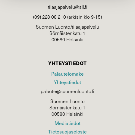
tilaajapalvelu@sll.fi
(09) 228 08 210 (arkisin klo 9-15)
Suomen Luonto/tilaajapalvelu
Sörnäistenkatu 1
00580 Helsinki
YHTEYSTIEDOT
Palautelomake
Yhteystiedot
palaute@suomenluonto.fi
Suomen Luonto
Sörnäistenkatu 1
00580 Helsinki
Mediatiedot
Tietosuojaseloste