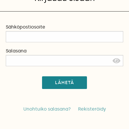
Sähköpostiosoite
Salasana
LÄHETÄ
Unohtuiko salasana?
Rekisteröidy