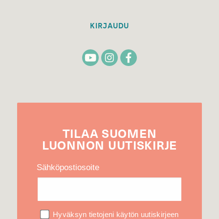
KIRJAUDU
TILAA
SUOMEN
LUONNON
UUTIS­KIRJE
Sähköpostiosoite
Hyväksyn tietojeni käytön uutiskirjeen