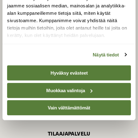
jaamme sosiaalisen median, mainosalan ja analytiikka-
alan kumppaneillemme tietoja siitä, miten käytät
sivustoamme. Kumppanimme voivat yhdistää näitä
SUOMEN LUONNON­
SUOJELU­LIITTO
tietoja muihin tietoihin, joita olet antanut heille tai joita on
kerätty, kun olet käyttänyt heidän palvelujaan.
Suomen Luonto -lehden
Suomen
kustantaja on
luonnonsuojelu­liitto
.
Näytä tiedot
Hyväksy evästeet
Muokkaa valintoja
Vain välttämättömät
TILAAJAPALVELU