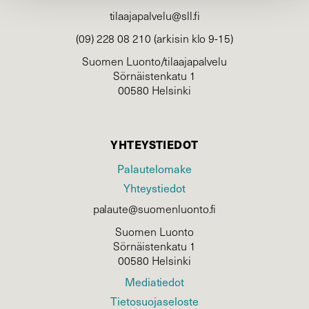
tilaajapalvelu@sll.fi
(09) 228 08 210 (arkisin klo 9-15)
Suomen Luonto/tilaajapalvelu
Sörnäistenkatu 1
00580 Helsinki
YHTEYSTIEDOT
Palautelomake
Yhteystiedot
palaute@suomenluonto.fi
Suomen Luonto
Sörnäistenkatu 1
00580 Helsinki
Mediatiedot
Tietosuojaseloste