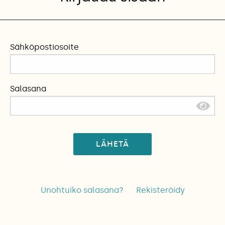
Sähköpostiosoite
Salasana
LÄHETÄ
Unohtuiko salasana?
Rekisteröidy