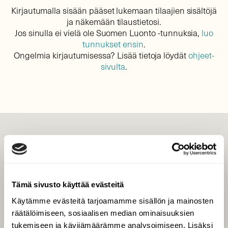
Kirjautumalla sisään pääset lukemaan tilaajien sisältöjä
ja näkemään tilaustietosi.
Jos sinulla ei vielä ole Suomen Luonto -tunnuksia,
luo
tunnukset ensin
.
Ongelmia kirjautumisessa? Lisää tietoja löydät
ohjeet-
sivulta
.
LEHTI
Uusin lehti
Tilaa Suomen Luonto
Tämä sivusto käyttää evästeitä
Tilaa digilukuoikeus
Käytämme evästeitä tarjoamamme sisällön ja mainosten
Äänestä parasta juttua
räätälöimiseen, sosiaalisen median ominaisuuksien
Tilaa uutiskirje
tukemiseen ja kävijämäärämme analysoimiseen. Lisäksi