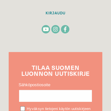
KIRJAUDU
TILAA
SUOMEN
LUONNON
UUTIS­KIRJE
Sähköpostiosoite
Hyväksyn tietojeni käytön uutiskirjeen