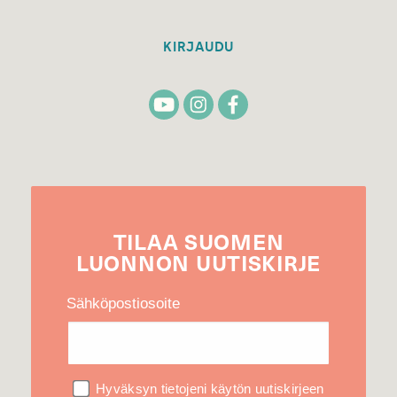
KIRJAUDU
TILAA
SUOMEN
LUONNON
UUTIS­KIRJE
Sähköpostiosoite
Hyväksyn tietojeni käytön uutiskirjeen