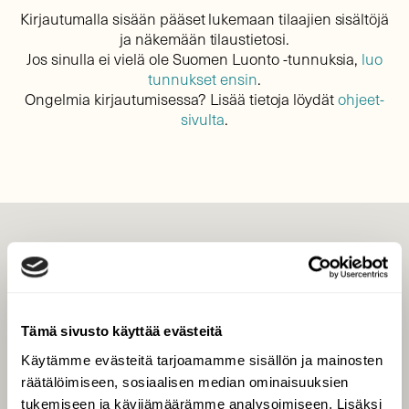
Kirjautumalla sisään pääset lukemaan tilaajien sisältöjä
ja näkemään tilaustietosi.
Jos sinulla ei vielä ole Suomen Luonto -tunnuksia,
luo
tunnukset ensin
.
Ongelmia kirjautumisessa? Lisää tietoja löydät
ohjeet-
sivulta
.
LEHTI
Uusin lehti
Tilaa Suomen Luonto
Tämä sivusto käyttää evästeitä
Tilaa digilukuoikeus
Käytämme evästeitä tarjoamamme sisällön ja mainosten
Äänestä parasta juttua
räätälöimiseen, sosiaalisen median ominaisuuksien
Tilaa uutiskirje
tukemiseen ja kävijämäärämme analysoimiseen. Lisäksi