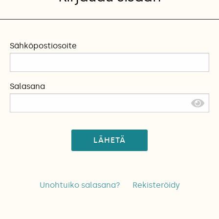
Sähköpostiosoite
Salasana
LÄHETÄ
Unohtuiko salasana?
Rekisteröidy