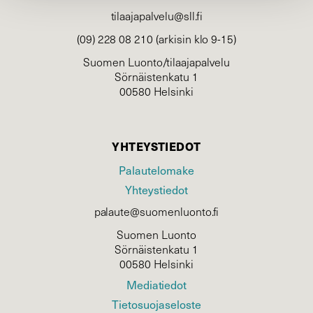
tilaajapalvelu@sll.fi
(09) 228 08 210 (arkisin klo 9-15)
Suomen Luonto/tilaajapalvelu
Sörnäistenkatu 1
00580 Helsinki
YHTEYSTIEDOT
Palautelomake
Yhteystiedot
palaute@suomenluonto.fi
Suomen Luonto
Sörnäistenkatu 1
00580 Helsinki
Mediatiedot
Tietosuojaseloste