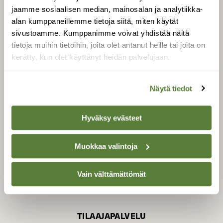
jaamme sosiaalisen median, mainosalan ja analytiikka-
alan kumppaneillemme tietoja siitä, miten käytät
sivustoamme. Kumppanimme voivat yhdistää näitä
SUOMEN LUONNON­
SUOJELU­LIITTO
tietoja muihin tietoihin, joita olet antanut heille tai joita on
kerätty, kun olet käyttänyt heidän palvelujaan.
Suomen Luonto -lehden
kustantaja on
Suomen
luonnonsuojelu­liitto
.
Näytä tiedot
Hyväksy evästeet
Muokkaa valintoja
Vain välttämättömät
TILAAJAPALVELU