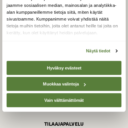
jaamme sosiaalisen median, mainosalan ja analytiikka-
alan kumppaneillemme tietoja siitä, miten käytät
sivustoamme. Kumppanimme voivat yhdistää näitä
SUOMEN LUONNON­
SUOJELU­LIITTO
tietoja muihin tietoihin, joita olet antanut heille tai joita on
kerätty, kun olet käyttänyt heidän palvelujaan.
Suomen Luonto -lehden
kustantaja on
Suomen
luonnonsuojelu­liitto
.
Näytä tiedot
Hyväksy evästeet
Muokkaa valintoja
Vain välttämättömät
TILAAJAPALVELU