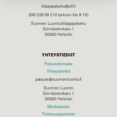
tilaajapalvelu@sll.fi
(09) 228 08 210 (arkisin klo 9-15)
Suomen Luonto/tilaajapalvelu
Sörnäistenkatu 1
00580 Helsinki
YHTEYSTIEDOT
Palautelomake
Yhteystiedot
palaute@suomenluonto.fi
Suomen Luonto
Sörnäistenkatu 1
00580 Helsinki
Mediatiedot
Tietosuojaseloste