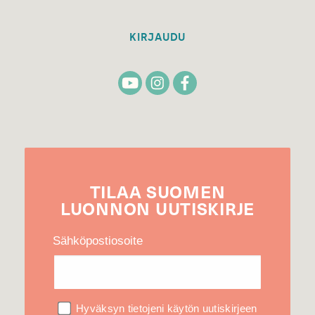
KIRJAUDU
TILAA
SUOMEN
LUONNON
UUTIS­KIRJE
Sähköpostiosoite
Hyväksyn tietojeni käytön uutiskirjeen