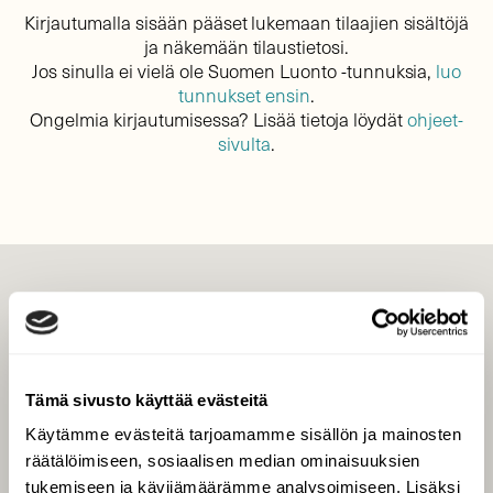
Kirjautumalla sisään pääset lukemaan tilaajien sisältöjä
ja näkemään tilaustietosi.
Jos sinulla ei vielä ole Suomen Luonto -tunnuksia,
luo
tunnukset ensin
.
Ongelmia kirjautumisessa? Lisää tietoja löydät
ohjeet-
sivulta
.
LEHTI
Uusin lehti
Tilaa Suomen Luonto
Tämä sivusto käyttää evästeitä
Tilaa digilukuoikeus
Käytämme evästeitä tarjoamamme sisällön ja mainosten
Äänestä parasta juttua
räätälöimiseen, sosiaalisen median ominaisuuksien
Tilaa uutiskirje
tukemiseen ja kävijämäärämme analysoimiseen. Lisäksi