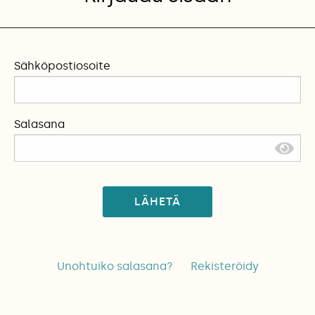
Sähköpostiosoite
Salasana
LÄHETÄ
Unohtuiko salasana?
Rekisteröidy