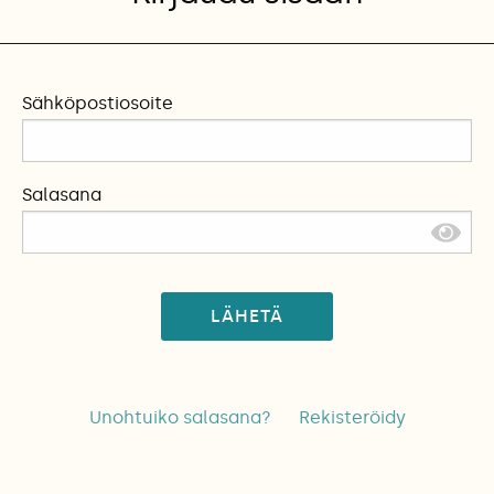
Sähköpostiosoite
Salasana
LÄHETÄ
Unohtuiko salasana?
Rekisteröidy