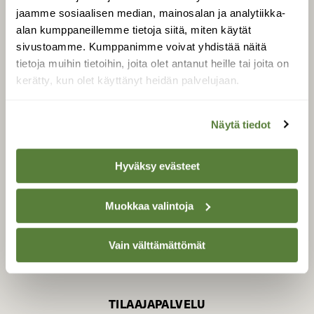
jaamme sosiaalisen median, mainosalan ja analytiikka-
alan kumppaneillemme tietoja siitä, miten käytät
sivustoamme. Kumppanimme voivat yhdistää näitä
SUOMEN LUONNON­
SUOJELU­LIITTO
tietoja muihin tietoihin, joita olet antanut heille tai joita on
kerätty, kun olet käyttänyt heidän palvelujaan.
Suomen Luonto -lehden
Suomen
kustantaja on
luonnonsuojelu­liitto
.
Näytä tiedot
Hyväksy evästeet
Muokkaa valintoja
Vain välttämättömät
TILAAJAPALVELU