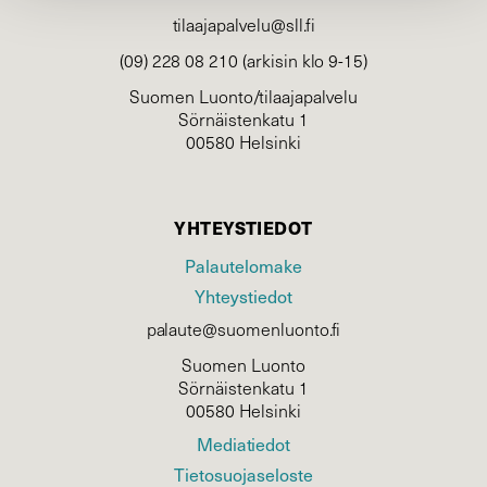
tilaajapalvelu@sll.fi
(09) 228 08 210 (arkisin klo 9-15)
Suomen Luonto/tilaajapalvelu
Sörnäistenkatu 1
00580 Helsinki
YHTEYSTIEDOT
Palautelomake
Yhteystiedot
palaute@suomenluonto.fi
Suomen Luonto
Sörnäistenkatu 1
00580 Helsinki
Mediatiedot
Tietosuojaseloste