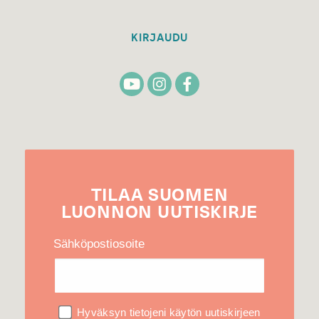
KIRJAUDU
TILAA
SUOMEN
LUONNON
UUTIS­KIRJE
Sähköpostiosoite
Hyväksyn tietojeni käytön uutiskirjeen