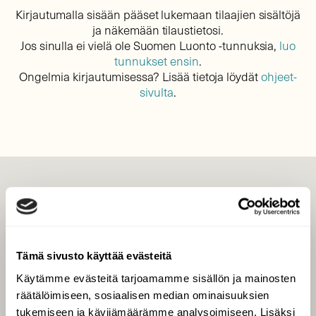
Kirjautumalla sisään pääset lukemaan tilaajien sisältöjä
ja näkemään tilaustietosi.
Jos sinulla ei vielä ole Suomen Luonto -tunnuksia,
luo
tunnukset ensin
.
Ongelmia kirjautumisessa? Lisää tietoja löydät
ohjeet-
sivulta
.
LEHTI
Uusin lehti
Tilaa Suomen Luonto
Tämä sivusto käyttää evästeitä
Tilaa digilukuoikeus
Käytämme evästeitä tarjoamamme sisällön ja mainosten
Äänestä parasta juttua
räätälöimiseen, sosiaalisen median ominaisuuksien
Tilaa uutiskirje
tukemiseen ja kävijämäärämme analysoimiseen. Lisäksi