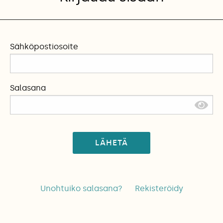
Sähköpostiosoite
Salasana
LÄHETÄ
Unohtuiko salasana?
Rekisteröidy