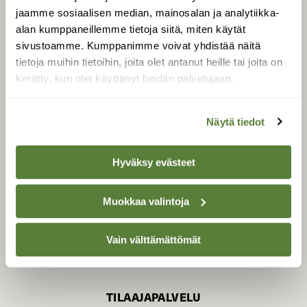
jaamme sosiaalisen median, mainosalan ja analytiikka-
alan kumppaneillemme tietoja siitä, miten käytät
sivustoamme. Kumppanimme voivat yhdistää näitä
SUOMEN LUONNON­
SUOJELU­LIITTO
tietoja muihin tietoihin, joita olet antanut heille tai joita on
kerätty, kun olet käyttänyt heidän palvelujaan.
Suomen Luonto -lehden
Suomen
kustantaja on
luonnonsuojelu­liitto
.
Näytä tiedot
Hyväksy evästeet
Muokkaa valintoja
Vain välttämättömät
TILAAJAPALVELU