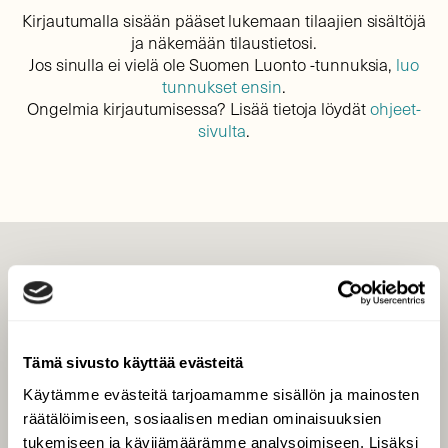
Kirjautumalla sisään pääset lukemaan tilaajien sisältöjä
ja näkemään tilaustietosi.
Jos sinulla ei vielä ole Suomen Luonto -tunnuksia,
luo
tunnukset ensin
.
Ongelmia kirjautumisessa? Lisää tietoja löydät
ohjeet-
sivulta
.
LEHTI
Uusin lehti
Tilaa Suomen Luonto
Tämä sivusto käyttää evästeitä
Tilaa digilukuoikeus
Käytämme evästeitä tarjoamamme sisällön ja mainosten
Äänestä parasta juttua
räätälöimiseen, sosiaalisen median ominaisuuksien
Tilaa uutiskirje
tukemiseen ja kävijämäärämme analysoimiseen. Lisäksi