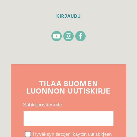
KIRJAUDU
TILAA
SUOMEN
LUONNON
UUTIS­KIRJE
Sähköpostiosoite
Hyväksyn tietojeni käytön uutiskirjeen