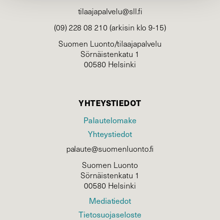
tilaajapalvelu@sll.fi
(09) 228 08 210 (arkisin klo 9-15)
Suomen Luonto/tilaajapalvelu
Sörnäistenkatu 1
00580 Helsinki
YHTEYSTIEDOT
Palautelomake
Yhteystiedot
palaute@suomenluonto.fi
Suomen Luonto
Sörnäistenkatu 1
00580 Helsinki
Mediatiedot
Tietosuojaseloste