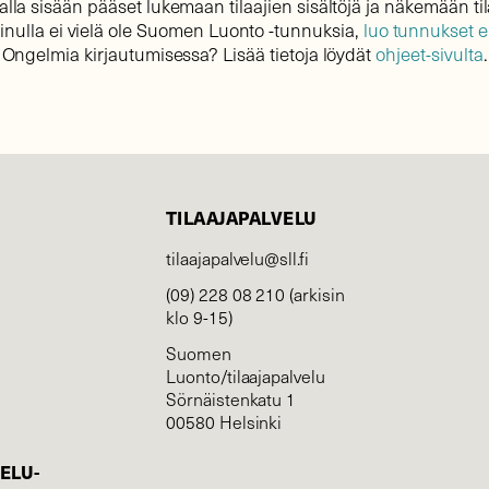
lla sisään pääset lukemaan tilaajien sisältöjä ja näkemään til
sinulla ei vielä ole Suomen Luonto -tunnuksia,
luo tunnukset 
Ongelmia kirjautumisessa? Lisää tietoja löydät
ohjeet-sivulta
.
TILAAJAPALVELU
tilaajapalvelu@sll.fi
(09) 228 08 210 (arkisin
klo 9-15)
Suomen
Luonto/tilaajapalvelu
Sörnäistenkatu 1
00580 Helsinki
ELU­