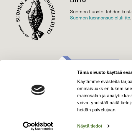
LIITTO
Suomen Luonto -lehden kusta
Suomen luonnonsuojelu­liitto
.
Tämä sivusto käyttää eväs
Käytämme evästeitä tarjoa
ominaisuuksien tukemisee
mainosalan ja analytiikka
voivat yhdistää näitä tietoja
heidän palvelujaan.
Näytä tiedot