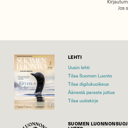
Kirjautuma
Jos 
LEHTI
Uusin lehti
Tilaa Suomen Luonto
Tilaa digilukuoikeus
Äänestä parasta juttua
Tilaa uutiskirje
SUOMEN LUONNON­SUOJ