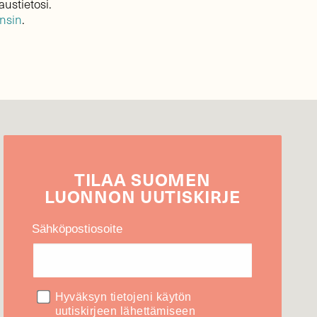
austietosi.
ensin
.
TILAA
SUOMEN
LUONNON
UUTIS­KIRJE
Sähköpostiosoite
Hyväksyn tietojeni käytön
uutiskirjeen lähettämiseen