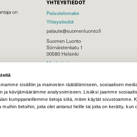
YHTEYSTIEDOT
ntaja on
Palautelomake
Yhteystiedot
palaute@suomenluonto.fi
Suomen Luonto
Sörnäistenkatu 1
00580 Helsinki
Mediatiedot
Tietosuojaseloste
teitä
mamme sisällön ja mainosten räätälöimiseen, sosiaalisen medi
n ja kävijämäärämme analysoimiseen. Lisäksi jaamme sosiaali
KIRJAUDU
-alan kumppaneillemme tietoja siitä, miten käytät sivustoamme
 muihin tietoihin, joita olet antanut heille tai joita on kerätty, kun 