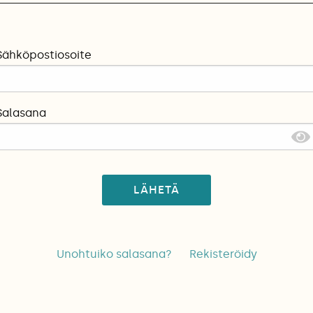
Sähköpostiosoite
Salasana
LÄHETÄ
Unohtuiko salasana?
Rekisteröidy