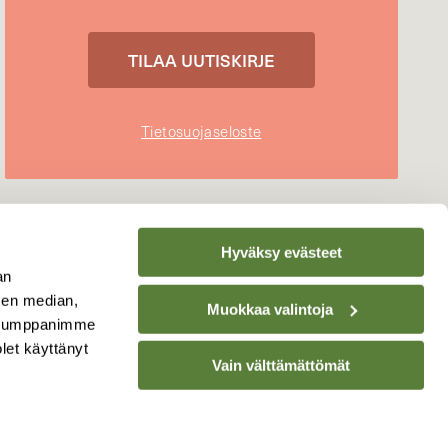
Tietosuojaseloste
Hyväksy evästeet
an
sen median,
Muokkaa valintoja
. Kumppanimme
olet käyttänyt
Vain välttämättömät