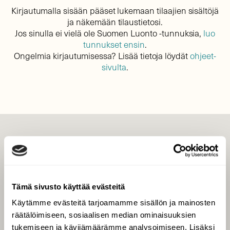
Kirjautumalla sisään pääset lukemaan tilaajien sisältöjä
ja näkemään tilaustietosi.
Jos sinulla ei vielä ole Suomen Luonto -tunnuksia,
luo
tunnukset ensin
.
Ongelmia kirjautumisessa? Lisää tietoja löydät
ohjeet-
sivulta
.
LEHTI
Uusin lehti
Tilaa Suomen Luonto
Tämä sivusto käyttää evästeitä
Tilaa digilukuoikeus
Käytämme evästeitä tarjoamamme sisällön ja mainosten
Äänestä parasta juttua
räätälöimiseen, sosiaalisen median ominaisuuksien
Tilaa uutiskirje
tukemiseen ja kävijämäärämme analysoimiseen. Lisäksi