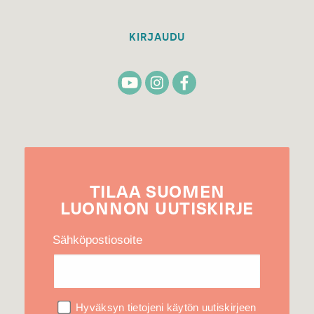
KIRJAUDU
TILAA
SUOMEN
LUONNON
UUTIS­KIRJE
Sähköpostiosoite
Hyväksyn tietojeni käytön uutiskirjeen