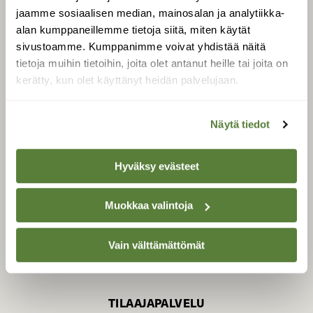
jaamme sosiaalisen median, mainosalan ja analytiikka-
alan kumppaneillemme tietoja siitä, miten käytät
sivustoamme. Kumppanimme voivat yhdistää näitä
SUOMEN LUONNON­
SUOJELU­LIITTO
tietoja muihin tietoihin, joita olet antanut heille tai joita on
kerätty, kun olet käyttänyt heidän palvelujaan.
Suomen Luonto -lehden
Suomen
kustantaja on
luonnonsuojelu­liitto
.
Näytä tiedot
Hyväksy evästeet
Muokkaa valintoja
Vain välttämättömät
TILAAJAPALVELU