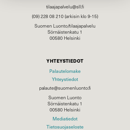
tilaajapalvelu@sll.fi
(09) 228 08 210 (arkisin klo 9-15)
Suomen Luonto/tilaajapalvelu
Sörnäistenkatu 1
00580 Helsinki
YHTEYSTIEDOT
Palautelomake
Yhteystiedot
palaute@suomenluonto.fi
Suomen Luonto
Sörnäistenkatu 1
00580 Helsinki
Mediatiedot
Tietosuojaseloste