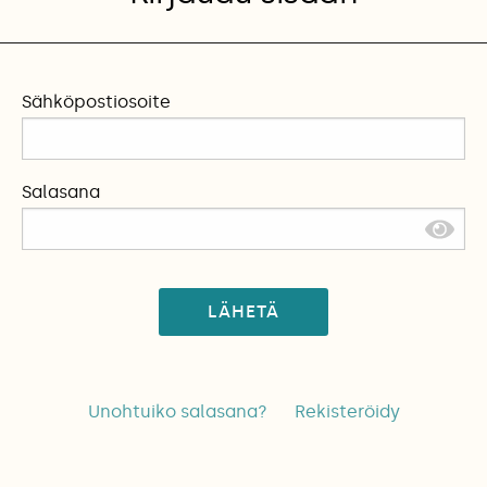
Sähköpostiosoite
Salasana
LÄHETÄ
Unohtuiko salasana?
Rekisteröidy