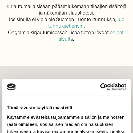
Kirjautumalla sisään pääset lukemaan tilaajien sisältöjä
ja näkemään tilaustietosi.
Jos sinulla ei vielä ole Suomen Luonto -tunnuksia,
luo
tunnukset ensin
.
Ongelmia kirjautumisessa? Lisää tietoja löydät
ohjeet-
sivulta
.
LEHTI
Uusin lehti
Tilaa Suomen Luonto
Tämä sivusto käyttää evästeitä
Tilaa digilukuoikeus
Käytämme evästeitä tarjoamamme sisällön ja mainosten
Äänestä parasta juttua
räätälöimiseen, sosiaalisen median ominaisuuksien
Tilaa uutiskirje
tukemiseen ja kävijämäärämme analysoimiseen. Lisäksi