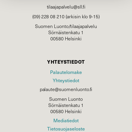
tilaajapalvelu@sll.fi
(09) 228 08 210 (arkisin klo 9-15)
Suomen Luonto/tilaajapalvelu
Sörnäistenkatu 1
00580 Helsinki
YHTEYSTIEDOT
Palautelomake
Yhteystiedot
palaute@suomenluonto.fi
Suomen Luonto
Sörnäistenkatu 1
00580 Helsinki
Mediatiedot
Tietosuojaseloste