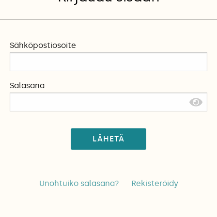
Sähköpostiosoite
Salasana
LÄHETÄ
Unohtuiko salasana?
Rekisteröidy