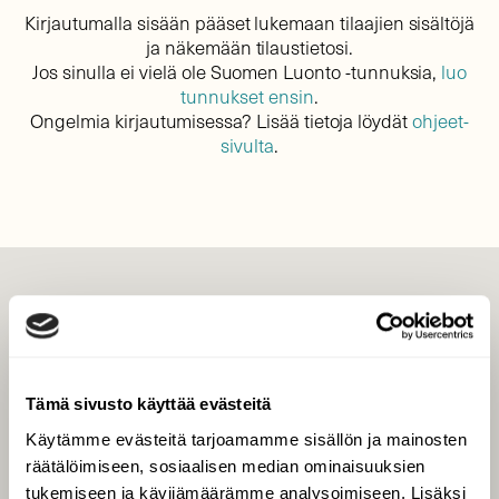
Kirjautumalla sisään pääset lukemaan tilaajien sisältöjä
ja näkemään tilaustietosi.
Jos sinulla ei vielä ole Suomen Luonto -tunnuksia,
luo
tunnukset ensin
.
Ongelmia kirjautumisessa? Lisää tietoja löydät
ohjeet-
sivulta
.
LEHTI
Uusin lehti
Tilaa Suomen Luonto
Tämä sivusto käyttää evästeitä
Tilaa digilukuoikeus
Käytämme evästeitä tarjoamamme sisällön ja mainosten
Äänestä parasta juttua
räätälöimiseen, sosiaalisen median ominaisuuksien
Tilaa uutiskirje
tukemiseen ja kävijämäärämme analysoimiseen. Lisäksi