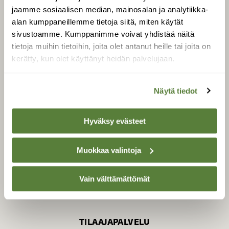
jaamme sosiaalisen median, mainosalan ja analytiikka-
alan kumppaneillemme tietoja siitä, miten käytät
sivustoamme. Kumppanimme voivat yhdistää näitä
SUOMEN LUONNON­
SUOJELU­LIITTO
tietoja muihin tietoihin, joita olet antanut heille tai joita on
kerätty, kun olet käyttänyt heidän palvelujaan.
Suomen Luonto -lehden
Suomen
kustantaja on
luonnonsuojelu­liitto
.
Näytä tiedot
Hyväksy evästeet
Muokkaa valintoja
Vain välttämättömät
TILAAJAPALVELU