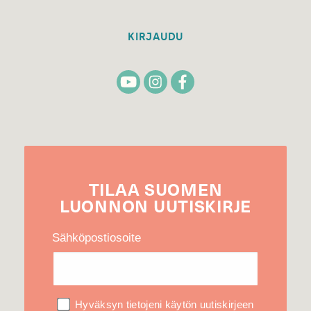
KIRJAUDU
TILAA
SUOMEN
LUONNON
UUTIS­KIRJE
Sähköpostiosoite
Hyväksyn tietojeni käytön uutiskirjeen