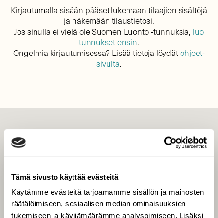
Kirjautumalla sisään pääset lukemaan tilaajien sisältöjä
ja näkemään tilaustietosi.
Jos sinulla ei vielä ole Suomen Luonto -tunnuksia,
luo
tunnukset ensin
.
Ongelmia kirjautumisessa? Lisää tietoja löydät
ohjeet-
sivulta
.
LEHTI
Uusin lehti
Tilaa Suomen Luonto
Tämä sivusto käyttää evästeitä
Tilaa digilukuoikeus
Käytämme evästeitä tarjoamamme sisällön ja mainosten
Äänestä parasta juttua
räätälöimiseen, sosiaalisen median ominaisuuksien
Tilaa uutiskirje
tukemiseen ja kävijämäärämme analysoimiseen. Lisäksi