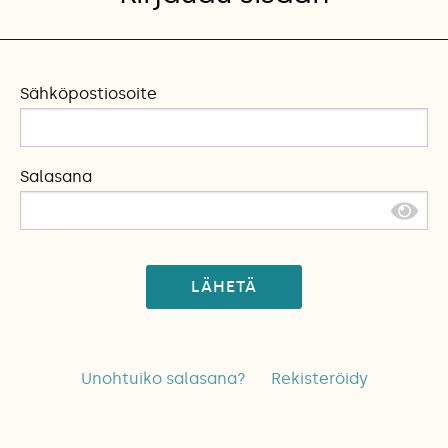
Sähköpostiosoite
Salasana
LÄHETÄ
Unohtuiko salasana?
Rekisteröidy