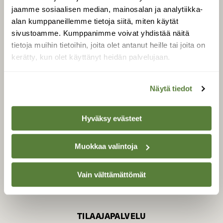
jaamme sosiaalisen median, mainosalan ja analytiikka-
alan kumppaneillemme tietoja siitä, miten käytät
sivustoamme. Kumppanimme voivat yhdistää näitä
SUOMEN LUONNON­
SUOJELU­LIITTO
tietoja muihin tietoihin, joita olet antanut heille tai joita on
kerätty, kun olet käyttänyt heidän palvelujaan.
Suomen Luonto -lehden
Suomen
kustantaja on
luonnonsuojelu­liitto
.
Näytä tiedot
Hyväksy evästeet
Muokkaa valintoja
Vain välttämättömät
TILAAJAPALVELU