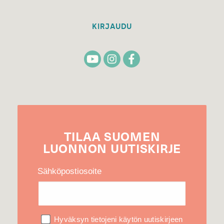
KIRJAUDU
TILAA
SUOMEN
LUONNON
UUTIS­KIRJE
Sähköpostiosoite
Hyväksyn tietojeni käytön uutiskirjeen