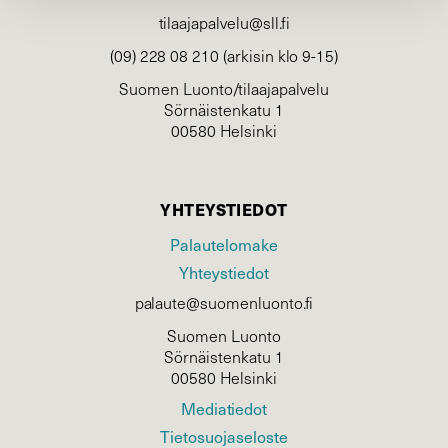
tilaajapalvelu@sll.fi
(09) 228 08 210 (arkisin klo 9-15)
Suomen Luonto/tilaajapalvelu
Sörnäistenkatu 1
00580 Helsinki
YHTEYSTIEDOT
Palautelomake
Yhteystiedot
palaute@suomenluonto.fi
Suomen Luonto
Sörnäistenkatu 1
00580 Helsinki
Mediatiedot
Tietosuojaseloste