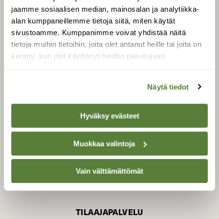
jaamme sosiaalisen median, mainosalan ja analytiikka-
alan kumppaneillemme tietoja siitä, miten käytät
sivustoamme. Kumppanimme voivat yhdistää näitä
SUOMEN LUONNON­
SUOJELU­LIITTO
tietoja muihin tietoihin, joita olet antanut heille tai joita on
kerätty, kun olet käyttänyt heidän palvelujaan.
Suomen Luonto -lehden
kustantaja on
Suomen
luonnonsuojelu­liitto
.
Näytä tiedot
Hyväksy evästeet
Muokkaa valintoja
Vain välttämättömät
TILAAJAPALVELU