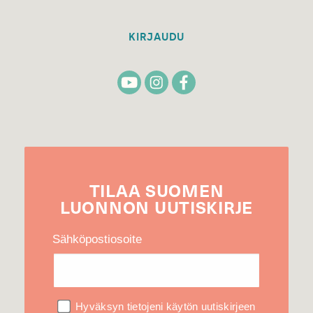
KIRJAUDU
TILAA
SUOMEN
LUONNON
UUTIS­KIRJE
Sähköpostiosoite
Hyväksyn tietojeni käytön uutiskirjeen