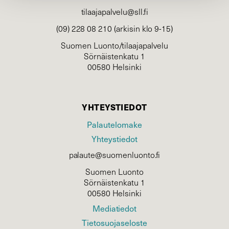
tilaajapalvelu@sll.fi
(09) 228 08 210 (arkisin klo 9-15)
Suomen Luonto/tilaajapalvelu
Sörnäistenkatu 1
00580 Helsinki
YHTEYSTIEDOT
Palautelomake
Yhteystiedot
palaute@suomenluonto.fi
Suomen Luonto
Sörnäistenkatu 1
00580 Helsinki
Mediatiedot
Tietosuojaseloste