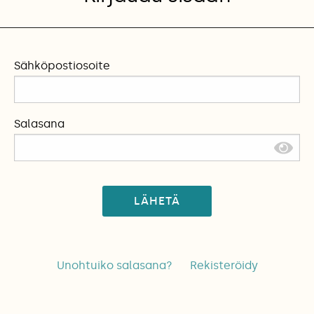
Sähköpostiosoite
Salasana
LÄHETÄ
Unohtuiko salasana?
Rekisteröidy