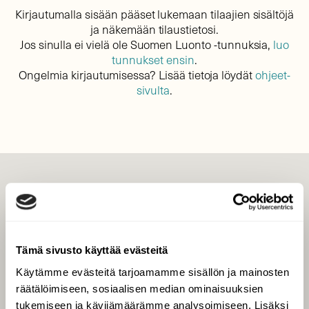
Kirjautumalla sisään pääset lukemaan tilaajien sisältöjä
ja näkemään tilaustietosi.
Jos sinulla ei vielä ole Suomen Luonto -tunnuksia,
luo
tunnukset ensin
.
Ongelmia kirjautumisessa? Lisää tietoja löydät
ohjeet-
sivulta
.
LEHTI
Uusin lehti
Tilaa Suomen Luonto
Tämä sivusto käyttää evästeitä
Tilaa digilukuoikeus
Käytämme evästeitä tarjoamamme sisällön ja mainosten
Äänestä parasta juttua
räätälöimiseen, sosiaalisen median ominaisuuksien
Tilaa uutiskirje
tukemiseen ja kävijämäärämme analysoimiseen. Lisäksi