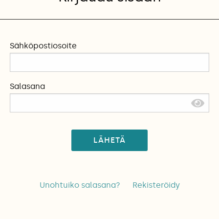
Sähköpostiosoite
Salasana
LÄHETÄ
Unohtuiko salasana?
Rekisteröidy