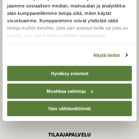
jaamme sosiaalisen median, mainosalan ja analytiikka-
alan kumppaneillemme tietoja siitä, miten käytät
sivustoamme. Kumppanimme voivat yhdistää näitä
SUOMEN LUONNON­
SUOJELU­LIITTO
tietoja muihin tietoihin, joita olet antanut heille tai joita on
kerätty, kun olet käyttänyt heidän palvelujaan.
Suomen Luonto -lehden
Suomen
kustantaja on
luonnonsuojelu­liitto
.
Näytä tiedot
Hyväksy evästeet
Muokkaa valintoja
Vain välttämättömät
TILAAJAPALVELU