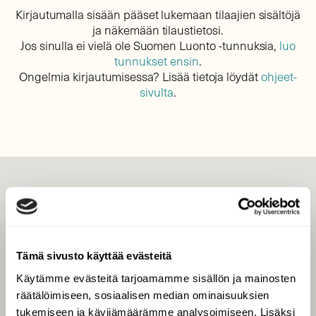
Kirjautumalla sisään pääset lukemaan tilaajien sisältöjä
ja näkemään tilaustietosi.
Jos sinulla ei vielä ole Suomen Luonto -tunnuksia,
luo
tunnukset ensin
.
Ongelmia kirjautumisessa? Lisää tietoja löydät
ohjeet-
sivulta
.
LEHTI
Uusin lehti
Tilaa Suomen Luonto
Tämä sivusto käyttää evästeitä
Tilaa digilukuoikeus
Käytämme evästeitä tarjoamamme sisällön ja mainosten
Äänestä parasta juttua
räätälöimiseen, sosiaalisen median ominaisuuksien
Tilaa uutiskirje
tukemiseen ja kävijämäärämme analysoimiseen. Lisäksi