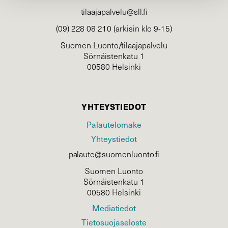
tilaajapalvelu@sll.fi
(09) 228 08 210 (arkisin klo 9-15)
Suomen Luonto/tilaajapalvelu
Sörnäistenkatu 1
00580 Helsinki
YHTEYSTIEDOT
Palautelomake
Yhteystiedot
palaute@suomenluonto.fi
Suomen Luonto
Sörnäistenkatu 1
00580 Helsinki
Mediatiedot
Tietosuojaseloste