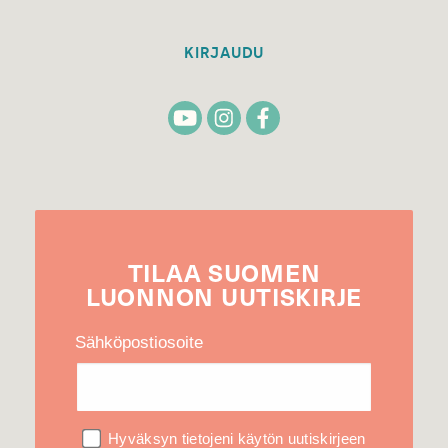
KIRJAUDU
TILAA
SUOMEN
LUONNON
UUTIS­KIRJE
Sähköpostiosoite
Hyväksyn tietojeni käytön uutiskirjeen