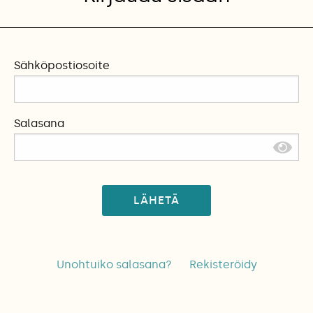
Sähköpostiosoite
Salasana
LÄHETÄ
Unohtuiko salasana?
Rekisteröidy