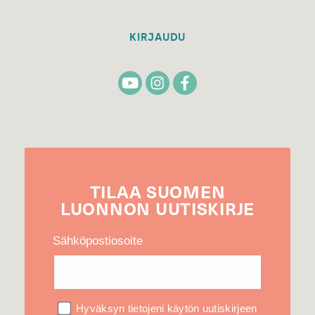
KIRJAUDU
TILAA
SUOMEN
LUONNON
UUTIS­KIRJE
Sähköpostiosoite
Hyväksyn tietojeni käytön uutiskirjeen