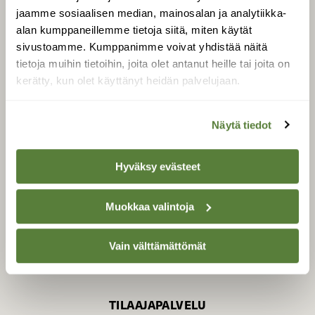
jaamme sosiaalisen median, mainosalan ja analytiikka-
alan kumppaneillemme tietoja siitä, miten käytät
sivustoamme. Kumppanimme voivat yhdistää näitä
SUOMEN LUONNON­
SUOJELU­LIITTO
tietoja muihin tietoihin, joita olet antanut heille tai joita on
kerätty, kun olet käyttänyt heidän palvelujaan.
Suomen Luonto -lehden
Suomen
kustantaja on
luonnonsuojelu­liitto
.
Näytä tiedot
Hyväksy evästeet
Muokkaa valintoja
Vain välttämättömät
TILAAJAPALVELU