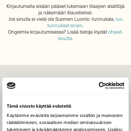
Kirjautumalla sisään pääset lukemaan tilaajien sisältöjä
ja näkemään tilaustietosi.
Jos sinulla ei vielä ole Suomen Luonto -tunnuksia,
luo
tunnukset ensin
.
Ongelmia kirjautumisessa? Lisää tietoja löydät
ohjeet-
sivulta
.
LEHTI
Uusin lehti
Tilaa Suomen Luonto
Tämä sivusto käyttää evästeitä
Tilaa digilukuoikeus
Käytämme evästeitä tarjoamamme sisällön ja mainosten
Äänestä parasta juttua
räätälöimiseen, sosiaalisen median ominaisuuksien
Tilaa uutiskirje
tukemiseen ja kävijämäärämme analysoimiseen. Lisäksi