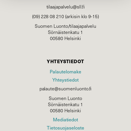
tilaajapalvelu@sll.fi
(09) 228 08 210 (arkisin klo 9-15)
Suomen Luonto/tilaajapalvelu
Sörnäistenkatu 1
00580 Helsinki
YHTEYSTIEDOT
Palautelomake
Yhteystiedot
palaute@suomenluonto.fi
Suomen Luonto
Sörnäistenkatu 1
00580 Helsinki
Mediatiedot
Tietosuojaseloste