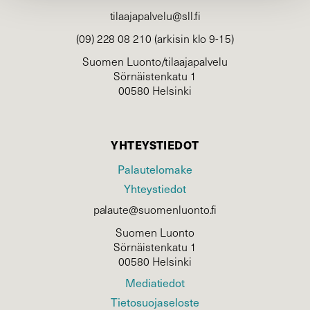
tilaajapalvelu@sll.fi
(09) 228 08 210 (arkisin klo 9-15)
Suomen Luonto/tilaajapalvelu
Sörnäistenkatu 1
00580 Helsinki
YHTEYSTIEDOT
Palautelomake
Yhteystiedot
palaute@suomenluonto.fi
Suomen Luonto
Sörnäistenkatu 1
00580 Helsinki
Mediatiedot
Tietosuojaseloste