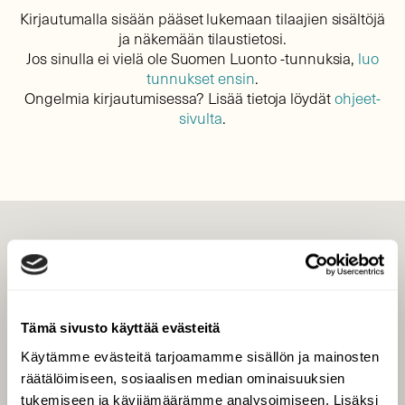
Kirjautumalla sisään pääset lukemaan tilaajien sisältöjä
ja näkemään tilaustietosi.
Jos sinulla ei vielä ole Suomen Luonto -tunnuksia,
luo
tunnukset ensin
.
Ongelmia kirjautumisessa? Lisää tietoja löydät
ohjeet-
sivulta
.
LEHTI
Uusin lehti
Tilaa Suomen Luonto
Tämä sivusto käyttää evästeitä
Tilaa digilukuoikeus
Käytämme evästeitä tarjoamamme sisällön ja mainosten
Äänestä parasta juttua
räätälöimiseen, sosiaalisen median ominaisuuksien
Tilaa uutiskirje
tukemiseen ja kävijämäärämme analysoimiseen. Lisäksi