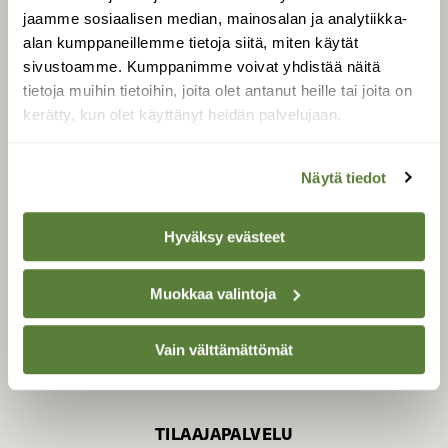
jaamme sosiaalisen median, mainosalan ja analytiikka-
alan kumppaneillemme tietoja siitä, miten käytät
sivustoamme. Kumppanimme voivat yhdistää näitä
SUOMEN LUONNON­
SUOJELU­LIITTO
tietoja muihin tietoihin, joita olet antanut heille tai joita on
kerätty, kun olet käyttänyt heidän palvelujaan.
Suomen Luonto -lehden
Suomen
kustantaja on
luonnonsuojelu­liitto
.
Näytä tiedot
Hyväksy evästeet
Muokkaa valintoja
Vain välttämättömät
TILAAJAPALVELU