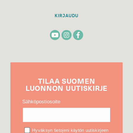
KIRJAUDU
TILAA
SUOMEN
LUONNON
UUTIS­KIRJE
Sähköpostiosoite
Hyväksyn tietojeni käytön uutiskirjeen