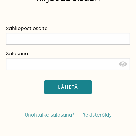
Sähköpostiosoite
Salasana
LÄHETÄ
Unohtuiko salasana?
Rekisteröidy