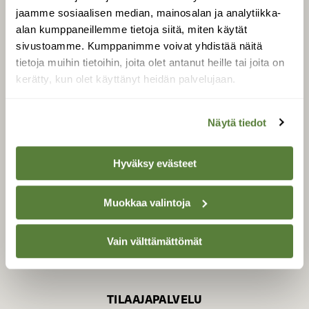
jaamme sosiaalisen median, mainosalan ja analytiikka-
alan kumppaneillemme tietoja siitä, miten käytät
sivustoamme. Kumppanimme voivat yhdistää näitä
SUOMEN LUONNON­
SUOJELU­LIITTO
tietoja muihin tietoihin, joita olet antanut heille tai joita on
kerätty, kun olet käyttänyt heidän palvelujaan.
Suomen Luonto -lehden
kustantaja on
Suomen
luonnonsuojelu­liitto
.
Näytä tiedot
Hyväksy evästeet
Muokkaa valintoja
Vain välttämättömät
TILAAJAPALVELU