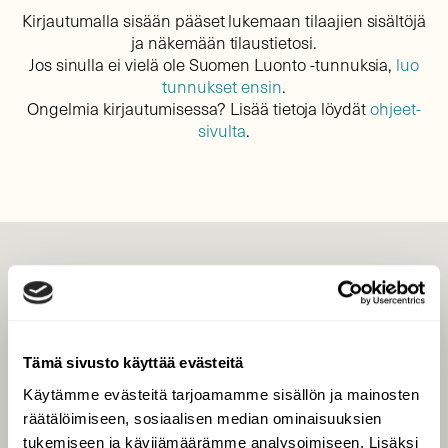
Kirjautumalla sisään pääset lukemaan tilaajien sisältöjä
ja näkemään tilaustietosi.
Jos sinulla ei vielä ole Suomen Luonto -tunnuksia,
luo
tunnukset ensin
.
Ongelmia kirjautumisessa? Lisää tietoja löydät
ohjeet-
sivulta
.
LEHTI
Uusin lehti
Tilaa Suomen Luonto
Tämä sivusto käyttää evästeitä
Tilaa digilukuoikeus
Käytämme evästeitä tarjoamamme sisällön ja mainosten
Äänestä parasta juttua
räätälöimiseen, sosiaalisen median ominaisuuksien
Tilaa uutiskirje
tukemiseen ja kävijämäärämme analysoimiseen. Lisäksi