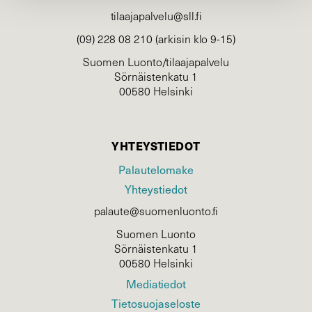
tilaajapalvelu@sll.fi
(09) 228 08 210 (arkisin klo 9-15)
Suomen Luonto/tilaajapalvelu
Sörnäistenkatu 1
00580 Helsinki
YHTEYSTIEDOT
Palautelomake
Yhteystiedot
palaute@suomenluonto.fi
Suomen Luonto
Sörnäistenkatu 1
00580 Helsinki
Mediatiedot
Tietosuojaseloste