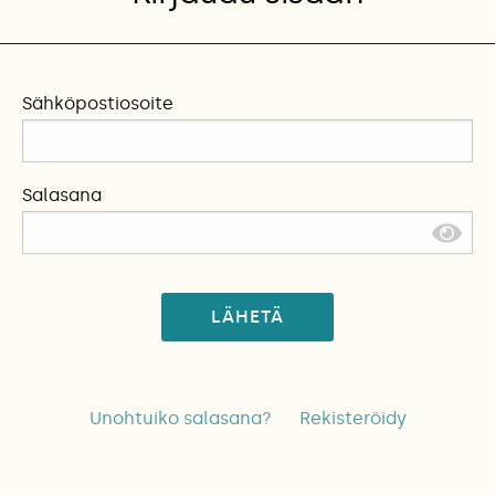
Sähköpostiosoite
Salasana
LÄHETÄ
Unohtuiko salasana?
Rekisteröidy