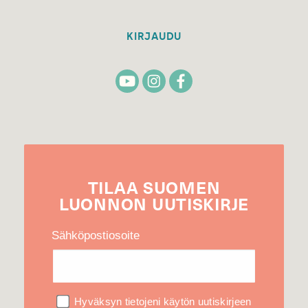
KIRJAUDU
TILAA
SUOMEN
LUONNON
UUTIS­KIRJE
Sähköpostiosoite
Hyväksyn tietojeni käytön uutiskirjeen