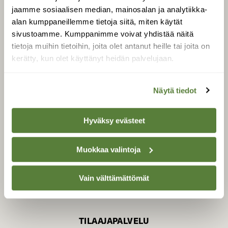
jaamme sosiaalisen median, mainosalan ja analytiikka-
alan kumppaneillemme tietoja siitä, miten käytät
sivustoamme. Kumppanimme voivat yhdistää näitä
SUOMEN LUONNON­
SUOJELU­LIITTO
tietoja muihin tietoihin, joita olet antanut heille tai joita on
kerätty, kun olet käyttänyt heidän palvelujaan.
Suomen Luonto -lehden
Suomen
kustantaja on
luonnonsuojelu­liitto
.
Näytä tiedot
Hyväksy evästeet
Muokkaa valintoja
Vain välttämättömät
TILAAJAPALVELU