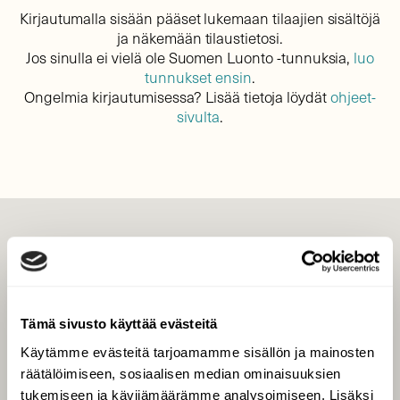
Kirjautumalla sisään pääset lukemaan tilaajien sisältöjä
ja näkemään tilaustietosi.
Jos sinulla ei vielä ole Suomen Luonto -tunnuksia,
luo
tunnukset ensin
.
Ongelmia kirjautumisessa? Lisää tietoja löydät
ohjeet-
sivulta
.
LEHTI
Uusin lehti
Tilaa Suomen Luonto
Tämä sivusto käyttää evästeitä
Tilaa digilukuoikeus
Käytämme evästeitä tarjoamamme sisällön ja mainosten
Äänestä parasta juttua
räätälöimiseen, sosiaalisen median ominaisuuksien
Tilaa uutiskirje
tukemiseen ja kävijämäärämme analysoimiseen. Lisäksi