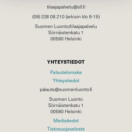
tilaajapalvelu@sll.fi
(09) 228 08 210 (arkisin klo 9-15)
Suomen Luonto/tilaajapalvelu
Sörnäistenkatu 1
00580 Helsinki
YHTEYSTIEDOT
Palautelomake
Yhteystiedot
palaute@suomenluonto.fi
Suomen Luonto
Sörnäistenkatu 1
00580 Helsinki
Mediatiedot
Tietosuojaseloste