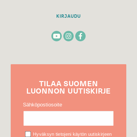
KIRJAUDU
TILAA
SUOMEN
LUONNON
UUTIS­KIRJE
Sähköpostiosoite
Hyväksyn tietojeni käytön uutiskirjeen