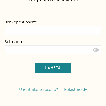
Sähköpostiosoite
Salasana
LÄHETÄ
Unohtuiko salasana?
Rekisteröidy