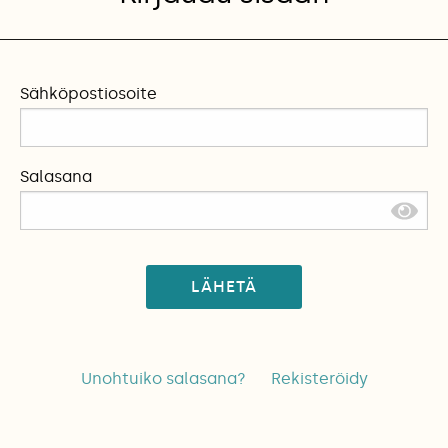
Sähköpostiosoite
Salasana
LÄHETÄ
Unohtuiko salasana?
Rekisteröidy