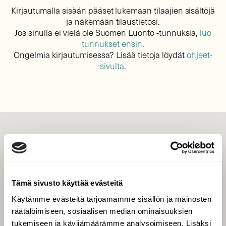
Kirjautumalla sisään pääset lukemaan tilaajien sisältöjä
ja näkemään tilaustietosi.
Jos sinulla ei vielä ole Suomen Luonto -tunnuksia,
luo
tunnukset ensin
.
Ongelmia kirjautumisessa? Lisää tietoja löydät
ohjeet-
sivulta
.
LEHTI
Uusin lehti
Tilaa Suomen Luonto
Tämä sivusto käyttää evästeitä
Tilaa digilukuoikeus
Käytämme evästeitä tarjoamamme sisällön ja mainosten
Äänestä parasta juttua
räätälöimiseen, sosiaalisen median ominaisuuksien
Tilaa uutiskirje
tukemiseen ja kävijämäärämme analysoimiseen. Lisäksi