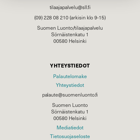
tilaajapalvelu@sll.fi
(09) 228 08 210 (arkisin klo 9-15)
Suomen Luonto/tilaajapalvelu
Sörnäistenkatu 1
00580 Helsinki
YHTEYSTIEDOT
Palautelomake
Yhteystiedot
palaute@suomenluonto.fi
Suomen Luonto
Sörnäistenkatu 1
00580 Helsinki
Mediatiedot
Tietosuojaseloste