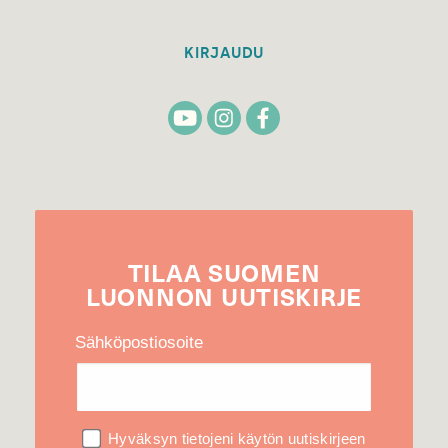
KIRJAUDU
TILAA
SUOMEN
LUONNON
UUTIS­KIRJE
Sähköpostiosoite
Hyväksyn tietojeni käytön uutiskirjeen