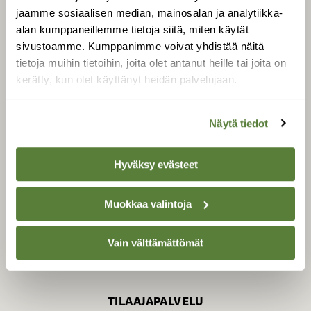
jaamme sosiaalisen median, mainosalan ja analytiikka-
alan kumppaneillemme tietoja siitä, miten käytät
sivustoamme. Kumppanimme voivat yhdistää näitä
SUOMEN LUONNON­
SUOJELU­LIITTO
tietoja muihin tietoihin, joita olet antanut heille tai joita on
kerätty, kun olet käyttänyt heidän palvelujaan.
Suomen Luonto -lehden
kustantaja on
Suomen
luonnonsuojelu­liitto
.
Näytä tiedot
Hyväksy evästeet
Muokkaa valintoja
Vain välttämättömät
TILAAJAPALVELU