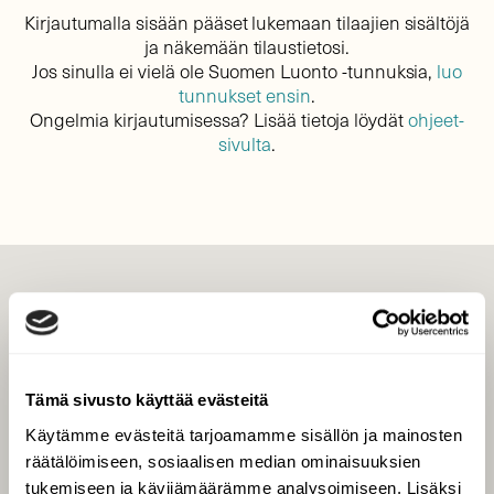
Kirjautumalla sisään pääset lukemaan tilaajien sisältöjä
ja näkemään tilaustietosi.
Jos sinulla ei vielä ole Suomen Luonto -tunnuksia,
luo
tunnukset ensin
.
Ongelmia kirjautumisessa? Lisää tietoja löydät
ohjeet-
sivulta
.
LEHTI
Uusin lehti
Tilaa Suomen Luonto
Tämä sivusto käyttää evästeitä
Tilaa digilukuoikeus
Käytämme evästeitä tarjoamamme sisällön ja mainosten
Äänestä parasta juttua
räätälöimiseen, sosiaalisen median ominaisuuksien
Tilaa uutiskirje
tukemiseen ja kävijämäärämme analysoimiseen. Lisäksi