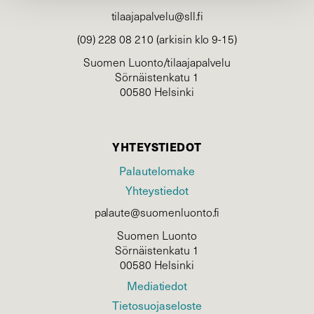
tilaajapalvelu@sll.fi
(09) 228 08 210 (arkisin klo 9-15)
Suomen Luonto/tilaajapalvelu
Sörnäistenkatu 1
00580 Helsinki
YHTEYSTIEDOT
Palautelomake
Yhteystiedot
palaute@suomenluonto.fi
Suomen Luonto
Sörnäistenkatu 1
00580 Helsinki
Mediatiedot
Tietosuojaseloste