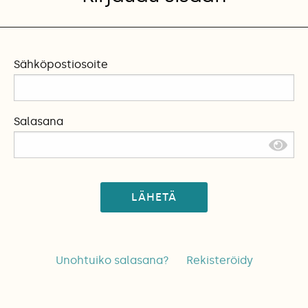
Sähköpostiosoite
Salasana
LÄHETÄ
Unohtuiko salasana?
Rekisteröidy