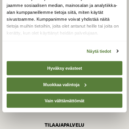
jaamme sosiaalisen median, mainosalan ja analytiikka-
alan kumppaneillemme tietoja siitä, miten käytät
sivustoamme. Kumppanimme voivat yhdistää näitä
SUOMEN LUONNON­
SUOJELU­LIITTO
tietoja muihin tietoihin, joita olet antanut heille tai joita on
kerätty, kun olet käyttänyt heidän palvelujaan.
Suomen Luonto -lehden
kustantaja on
Suomen
luonnonsuojelu­liitto
.
Näytä tiedot
Hyväksy evästeet
Muokkaa valintoja
Vain välttämättömät
TILAAJAPALVELU