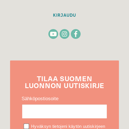
KIRJAUDU
TILAA
SUOMEN
LUONNON
UUTIS­KIRJE
Sähköpostiosoite
Hyväksyn tietojeni käytön uutiskirjeen