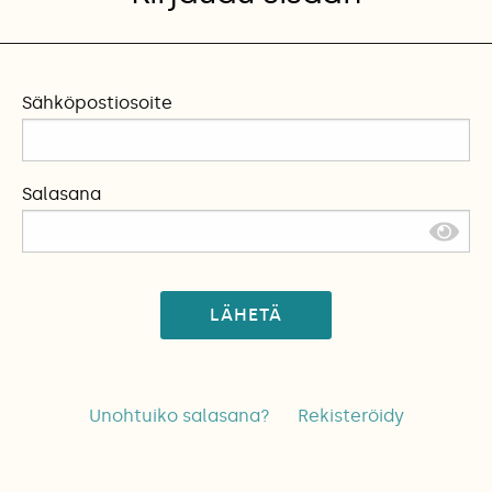
Sähköpostiosoite
Salasana
LÄHETÄ
Unohtuiko salasana?
Rekisteröidy