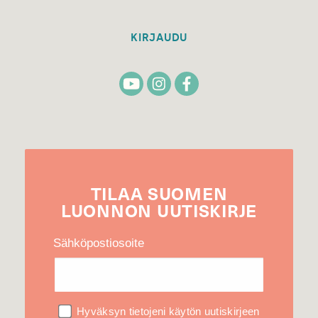
KIRJAUDU
TILAA
SUOMEN
LUONNON
UUTIS­KIRJE
Sähköpostiosoite
Hyväksyn tietojeni käytön uutiskirjeen