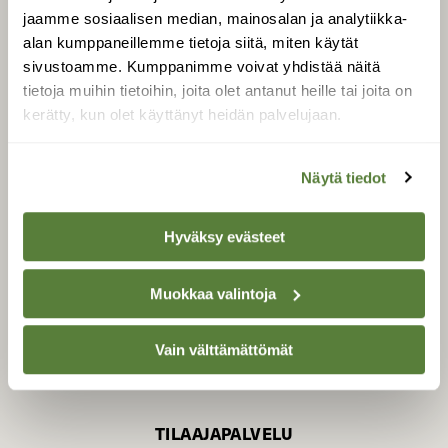
jaamme sosiaalisen median, mainosalan ja analytiikka-
alan kumppaneillemme tietoja siitä, miten käytät
sivustoamme. Kumppanimme voivat yhdistää näitä
SUOMEN LUONNON­
SUOJELU­LIITTO
tietoja muihin tietoihin, joita olet antanut heille tai joita on
kerätty, kun olet käyttänyt heidän palvelujaan.
Suomen Luonto -lehden
Suomen
kustantaja on
luonnonsuojelu­liitto
.
Näytä tiedot
Hyväksy evästeet
Muokkaa valintoja
Vain välttämättömät
TILAAJAPALVELU