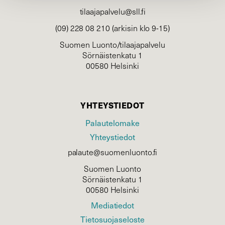
tilaajapalvelu@sll.fi
(09) 228 08 210 (arkisin klo 9-15)
Suomen Luonto/tilaajapalvelu
Sörnäistenkatu 1
00580 Helsinki
YHTEYSTIEDOT
Palautelomake
Yhteystiedot
palaute@suomenluonto.fi
Suomen Luonto
Sörnäistenkatu 1
00580 Helsinki
Mediatiedot
Tietosuojaseloste