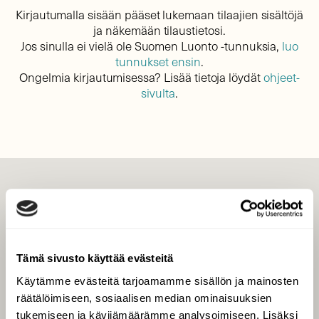
Kirjautumalla sisään pääset lukemaan tilaajien sisältöjä
ja näkemään tilaustietosi.
Jos sinulla ei vielä ole Suomen Luonto -tunnuksia,
luo
tunnukset ensin
.
Ongelmia kirjautumisessa? Lisää tietoja löydät
ohjeet-
sivulta
.
LEHTI
Uusin lehti
Tilaa Suomen Luonto
Tämä sivusto käyttää evästeitä
Tilaa digilukuoikeus
Käytämme evästeitä tarjoamamme sisällön ja mainosten
Äänestä parasta juttua
räätälöimiseen, sosiaalisen median ominaisuuksien
Tilaa uutiskirje
tukemiseen ja kävijämäärämme analysoimiseen. Lisäksi