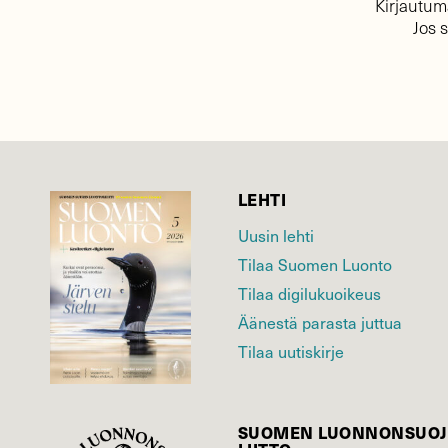
Kirjautuma
Jos 
LEHTI
Uusin lehti
Tilaa Suomen Luonto
Tilaa digilukuoikeus
Äänestä parasta juttua
Tilaa uutiskirje
SUOMEN LUONNON­SUOJ