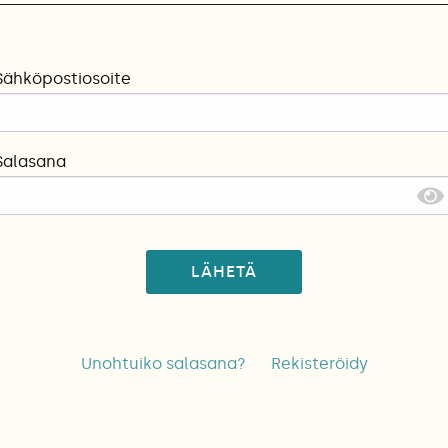
Sähköpostiosoite
Salasana
LÄHETÄ
Unohtuiko salasana?
Rekisteröidy