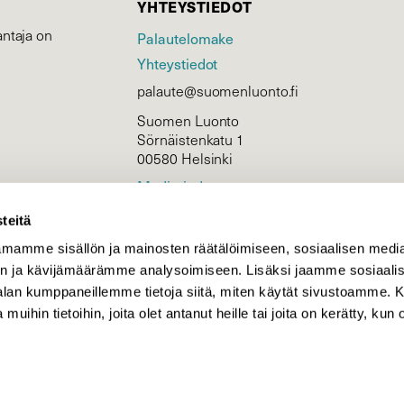
YHTEYSTIEDOT
ntaja on
Palautelomake
Yhteystiedot
palaute@suomenluonto.fi
Suomen Luonto
Sörnäistenkatu 1
00580 Helsinki
Mediatiedot
Tietosuojaseloste
teitä
mamme sisällön ja mainosten räätälöimiseen, sosiaalisen medi
n ja kävijämäärämme analysoimiseen. Lisäksi jaamme sosiaali
KIRJAUDU
-alan kumppaneillemme tietoja siitä, miten käytät sivustoamme
 muihin tietoihin, joita olet antanut heille tai joita on kerätty, kun 