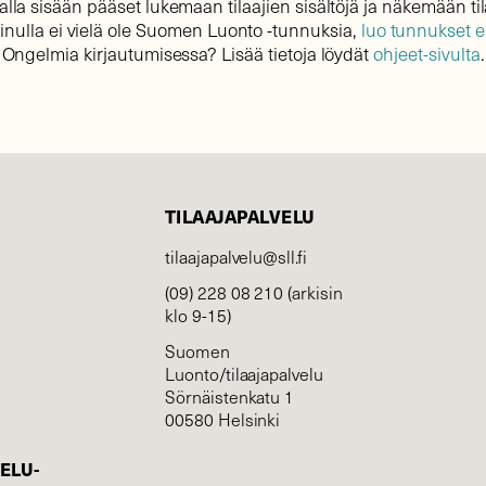
lla sisään pääset lukemaan tilaajien sisältöjä ja näkemään til
sinulla ei vielä ole Suomen Luonto -tunnuksia,
luo tunnukset 
Ongelmia kirjautumisessa? Lisää tietoja löydät
ohjeet-sivulta
.
TILAAJAPALVELU
tilaajapalvelu@sll.fi
(09) 228 08 210 (arkisin
klo 9-15)
Suomen
Luonto/tilaajapalvelu
Sörnäistenkatu 1
00580 Helsinki
ELU­