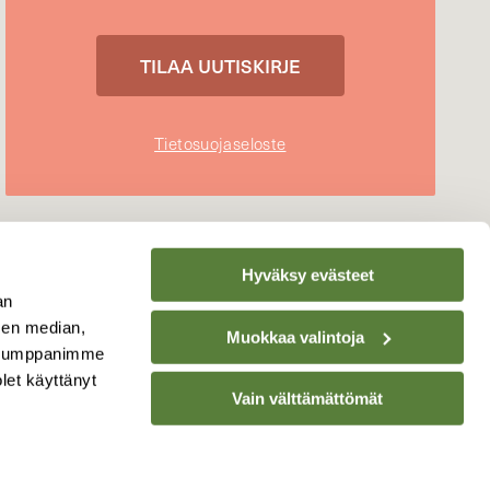
Tietosuojaseloste
Hyväksy evästeet
an
sen median,
Muokkaa valintoja
. Kumppanimme
olet käyttänyt
Vain välttämättömät