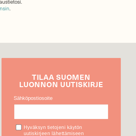
austietosi.
ensin
.
TILAA
SUOMEN
LUONNON
UUTIS­KIRJE
Sähköpostiosoite
Hyväksyn tietojeni käytön
uutiskirjeen lähettämiseen