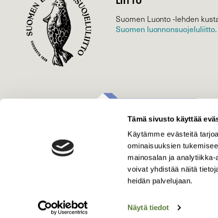
LIITTO
Suomen Luonto -lehden kusta
Suomen luonnonsuojelu­liitto
.
Tämä sivusto käyttää eväs
Käytämme evästeitä tarjoa
ominaisuuksien tukemisee
mainosalan ja analytiikka
voivat yhdistää näitä tietoja
heidän palvelujaan.
Näytä tiedot