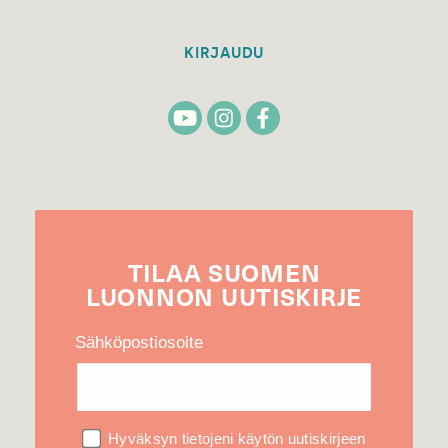
KIRJAUDU
TILAA
SUOMEN
LUONNON
UUTIS­KIRJE
Sähköpostiosoite
Hyväksyn tietojeni käytön uutiskirjeen