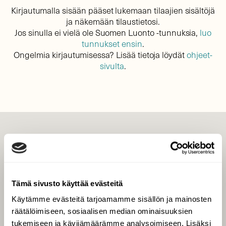
Kirjautumalla sisään pääset lukemaan tilaajien sisältöjä
ja näkemään tilaustietosi.
Jos sinulla ei vielä ole Suomen Luonto -tunnuksia,
luo
tunnukset ensin
.
Ongelmia kirjautumisessa? Lisää tietoja löydät
ohjeet-
sivulta
.
LEHTI
Uusin lehti
Tilaa Suomen Luonto
Tämä sivusto käyttää evästeitä
Tilaa digilukuoikeus
Käytämme evästeitä tarjoamamme sisällön ja mainosten
Äänestä parasta juttua
räätälöimiseen, sosiaalisen median ominaisuuksien
Tilaa uutiskirje
tukemiseen ja kävijämäärämme analysoimiseen. Lisäksi