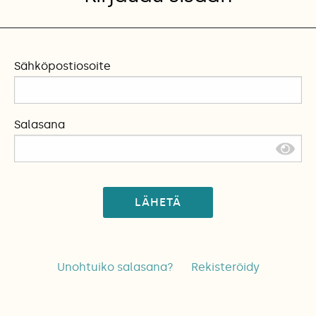
Sähköpostiosoite
Salasana
LÄHETÄ
Unohtuiko salasana?
Rekisteröidy