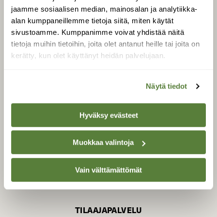
jaamme sosiaalisen median, mainosalan ja analytiikka-
alan kumppaneillemme tietoja siitä, miten käytät
sivustoamme. Kumppanimme voivat yhdistää näitä
SUOMEN LUONNON­
SUOJELU­LIITTO
tietoja muihin tietoihin, joita olet antanut heille tai joita on
kerätty, kun olet käyttänyt heidän palvelujaan.
Suomen Luonto -lehden
Suomen
kustantaja on
luonnonsuojelu­liitto
.
Näytä tiedot
Hyväksy evästeet
Muokkaa valintoja
Vain välttämättömät
TILAAJAPALVELU