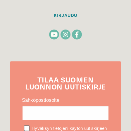
KIRJAUDU
TILAA
SUOMEN
LUONNON
UUTIS­KIRJE
Sähköpostiosoite
Hyväksyn tietojeni käytön uutiskirjeen