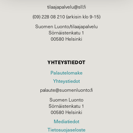
tilaajapalvelu@sll.fi
(09) 228 08 210 (arkisin klo 9-15)
Suomen Luonto/tilaajapalvelu
Sörnäistenkatu 1
00580 Helsinki
YHTEYSTIEDOT
Palautelomake
Yhteystiedot
palaute@suomenluonto.fi
Suomen Luonto
Sörnäistenkatu 1
00580 Helsinki
Mediatiedot
Tietosuojaseloste