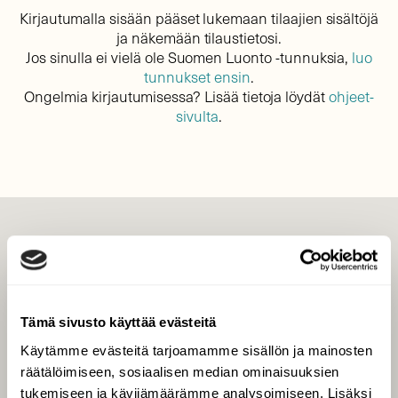
Kirjautumalla sisään pääset lukemaan tilaajien sisältöjä
ja näkemään tilaustietosi.
Jos sinulla ei vielä ole Suomen Luonto -tunnuksia,
luo
tunnukset ensin
.
Ongelmia kirjautumisessa? Lisää tietoja löydät
ohjeet-
sivulta
.
LEHTI
Uusin lehti
Tilaa Suomen Luonto
Tämä sivusto käyttää evästeitä
Tilaa digilukuoikeus
Käytämme evästeitä tarjoamamme sisällön ja mainosten
Äänestä parasta juttua
räätälöimiseen, sosiaalisen median ominaisuuksien
Tilaa uutiskirje
tukemiseen ja kävijämäärämme analysoimiseen. Lisäksi