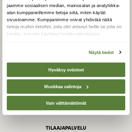
jaamme sosiaalisen median, mainosalan ja analytiikka-
alan kumppaneillemme tietoja siitä, miten käytät
sivustoamme. Kumppanimme voivat yhdistää näitä
SUOMEN LUONNON­
SUOJELU­LIITTO
tietoja muihin tietoihin, joita olet antanut heille tai joita on
kerätty, kun olet käyttänyt heidän palvelujaan.
Suomen Luonto -lehden
Suomen
kustantaja on
luonnonsuojelu­liitto
.
Näytä tiedot
Hyväksy evästeet
Muokkaa valintoja
Vain välttämättömät
TILAAJAPALVELU