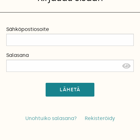
Sähköpostiosoite
Salasana
LÄHETÄ
Unohtuiko salasana?
Rekisteröidy