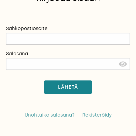
Sähköpostiosoite
Salasana
LÄHETÄ
Unohtuiko salasana?
Rekisteröidy