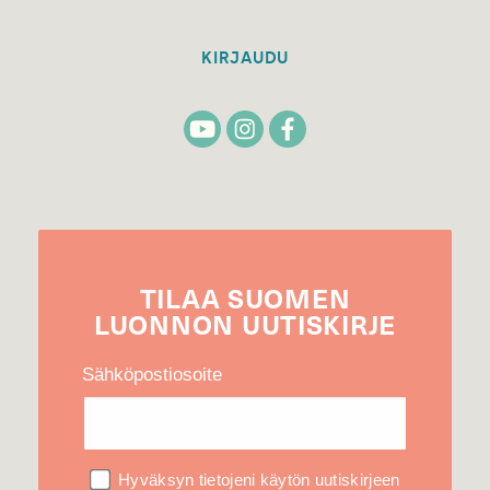
KIRJAUDU
TILAA
SUOMEN
LUONNON
UUTIS­KIRJE
Sähköpostiosoite
Hyväksyn tietojeni käytön uutiskirjeen