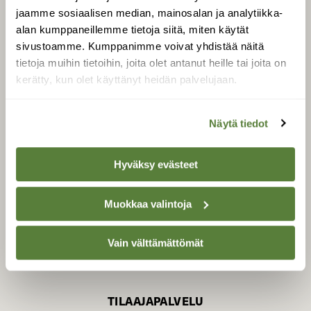
jaamme sosiaalisen median, mainosalan ja analytiikka-
alan kumppaneillemme tietoja siitä, miten käytät
sivustoamme. Kumppanimme voivat yhdistää näitä
SUOMEN LUONNON­
SUOJELU­LIITTO
tietoja muihin tietoihin, joita olet antanut heille tai joita on
kerätty, kun olet käyttänyt heidän palvelujaan.
Suomen Luonto -lehden
Suomen
kustantaja on
luonnonsuojelu­liitto
.
Näytä tiedot
Hyväksy evästeet
Muokkaa valintoja
Vain välttämättömät
TILAAJAPALVELU