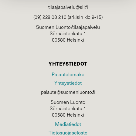
tilaajapalvelu@sll.fi
(09) 228 08 210 (arkisin klo 9-15)
Suomen Luonto/tilaajapalvelu
Sörnäistenkatu 1
00580 Helsinki
YHTEYSTIEDOT
Palautelomake
Yhteystiedot
palaute@suomenluonto.fi
Suomen Luonto
Sörnäistenkatu 1
00580 Helsinki
Mediatiedot
Tietosuojaseloste