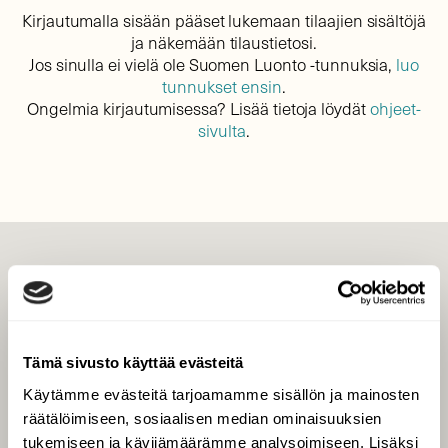
Kirjautumalla sisään pääset lukemaan tilaajien sisältöjä
ja näkemään tilaustietosi.
Jos sinulla ei vielä ole Suomen Luonto -tunnuksia,
luo
tunnukset ensin
.
Ongelmia kirjautumisessa? Lisää tietoja löydät
ohjeet-
sivulta
.
LEHTI
Uusin lehti
Tilaa Suomen Luonto
Tämä sivusto käyttää evästeitä
Tilaa digilukuoikeus
Käytämme evästeitä tarjoamamme sisällön ja mainosten
Äänestä parasta juttua
räätälöimiseen, sosiaalisen median ominaisuuksien
Tilaa uutiskirje
tukemiseen ja kävijämäärämme analysoimiseen. Lisäksi