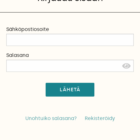
Sähköpostiosoite
Salasana
LÄHETÄ
Unohtuiko salasana?
Rekisteröidy