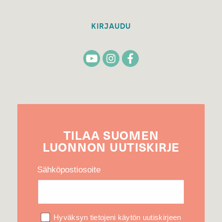
KIRJAUDU
TILAA
SUOMEN
LUONNON
UUTIS­KIRJE
Sähköpostiosoite
Hyväksyn tietojeni käytön uutiskirjeen