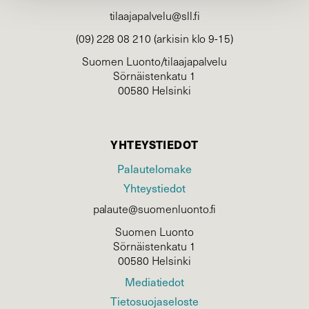
tilaajapalvelu@sll.fi
(09) 228 08 210 (arkisin klo 9-15)
Suomen Luonto/tilaajapalvelu
Sörnäistenkatu 1
00580 Helsinki
YHTEYSTIEDOT
Palautelomake
Yhteystiedot
palaute@suomenluonto.fi
Suomen Luonto
Sörnäistenkatu 1
00580 Helsinki
Mediatiedot
Tietosuojaseloste