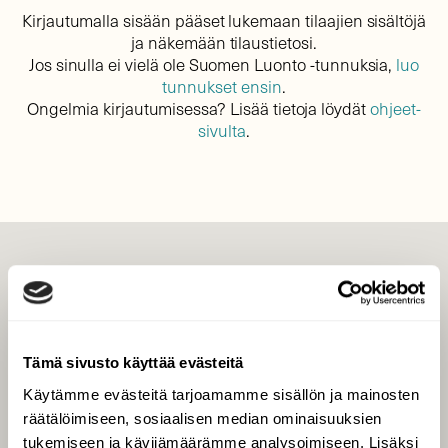
Kirjautumalla sisään pääset lukemaan tilaajien sisältöjä
ja näkemään tilaustietosi.
Jos sinulla ei vielä ole Suomen Luonto -tunnuksia,
luo
tunnukset ensin
.
Ongelmia kirjautumisessa? Lisää tietoja löydät
ohjeet-
sivulta
.
LEHTI
Uusin lehti
Tilaa Suomen Luonto
Tämä sivusto käyttää evästeitä
Tilaa digilukuoikeus
Käytämme evästeitä tarjoamamme sisällön ja mainosten
Äänestä parasta juttua
räätälöimiseen, sosiaalisen median ominaisuuksien
Tilaa uutiskirje
tukemiseen ja kävijämäärämme analysoimiseen. Lisäksi