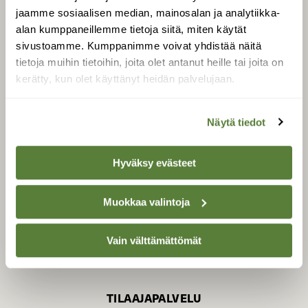
jaamme sosiaalisen median, mainosalan ja analytiikka-
alan kumppaneillemme tietoja siitä, miten käytät
sivustoamme. Kumppanimme voivat yhdistää näitä
SUOMEN LUONNON­
SUOJELU­LIITTO
tietoja muihin tietoihin, joita olet antanut heille tai joita on
kerätty, kun olet käyttänyt heidän palvelujaan.
Suomen Luonto -lehden
Suomen
kustantaja on
luonnonsuojelu­liitto
.
Näytä tiedot
Hyväksy evästeet
Muokkaa valintoja
Vain välttämättömät
TILAAJAPALVELU