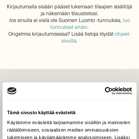
Kirjautumalla sisään pääset lukemaan tilaajien sisältöjä
ja näkemään tilaustietosi.
Jos sinulla ei vielä ole Suomen Luonto -tunnuksia,
luo
tunnukset ensin
.
Ongelmia kirjautumisessa? Lisää tietoja löydät
ohjeet-
sivulta
.
LEHTI
Uusin lehti
Tilaa Suomen Luonto
Tämä sivusto käyttää evästeitä
Tilaa digilukuoikeus
Käytämme evästeitä tarjoamamme sisällön ja mainosten
Äänestä parasta juttua
räätälöimiseen, sosiaalisen median ominaisuuksien
Tilaa uutiskirje
tukemiseen ja kävijämäärämme analysoimiseen. Lisäksi