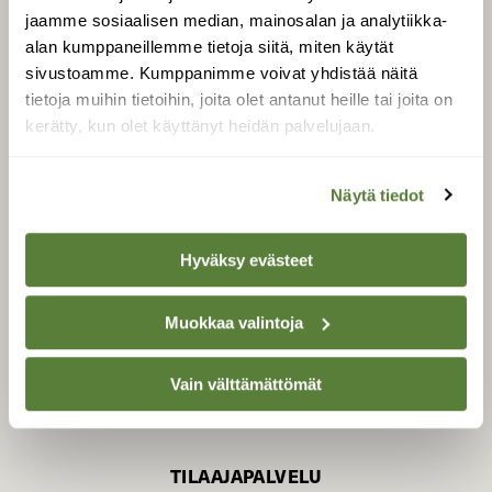
jaamme sosiaalisen median, mainosalan ja analytiikka-
alan kumppaneillemme tietoja siitä, miten käytät
sivustoamme. Kumppanimme voivat yhdistää näitä
SUOMEN LUONNON­
SUOJELU­LIITTO
tietoja muihin tietoihin, joita olet antanut heille tai joita on
kerätty, kun olet käyttänyt heidän palvelujaan.
Suomen Luonto -lehden
Suomen
kustantaja on
luonnonsuojelu­liitto
.
Näytä tiedot
Hyväksy evästeet
Muokkaa valintoja
Vain välttämättömät
TILAAJAPALVELU