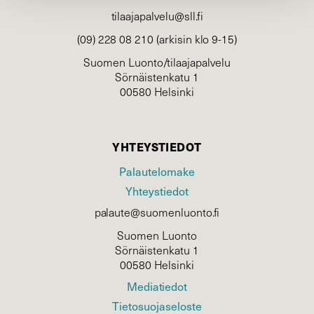
tilaajapalvelu@sll.fi
(09) 228 08 210 (arkisin klo 9-15)
Suomen Luonto/tilaajapalvelu
Sörnäistenkatu 1
00580 Helsinki
YHTEYSTIEDOT
Palautelomake
Yhteystiedot
palaute@suomenluonto.fi
Suomen Luonto
Sörnäistenkatu 1
00580 Helsinki
Mediatiedot
Tietosuojaseloste