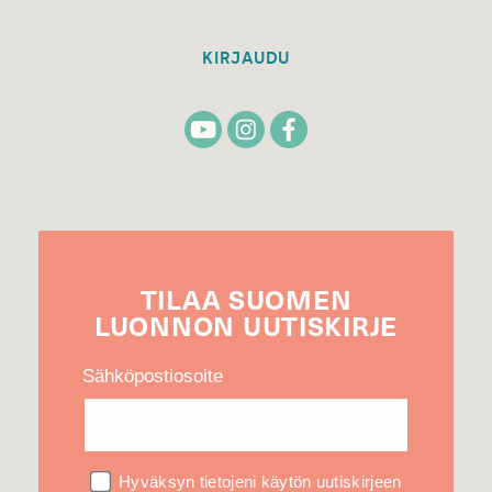
KIRJAUDU
TILAA
SUOMEN
LUONNON
UUTIS­KIRJE
Sähköpostiosoite
Hyväksyn tietojeni käytön uutiskirjeen