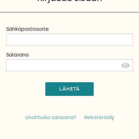
Sähköpostiosoite
Salasana
LÄHETÄ
Unohtuiko salasana?
Rekisteröidy