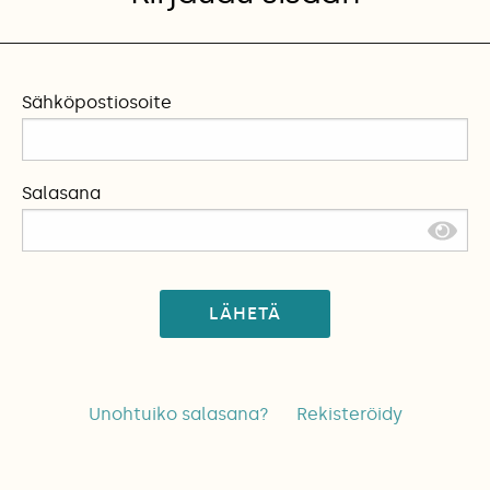
Sähköpostiosoite
Salasana
LÄHETÄ
Unohtuiko salasana?
Rekisteröidy