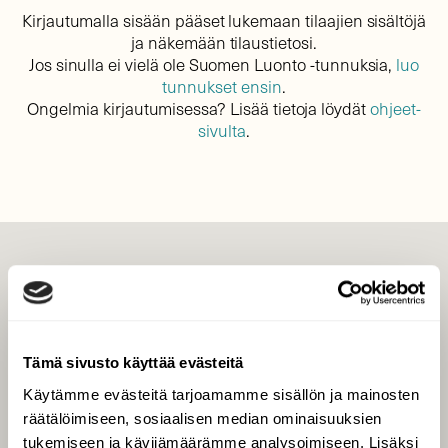
Kirjautumalla sisään pääset lukemaan tilaajien sisältöjä
ja näkemään tilaustietosi.
Jos sinulla ei vielä ole Suomen Luonto -tunnuksia,
luo
tunnukset ensin
.
Ongelmia kirjautumisessa? Lisää tietoja löydät
ohjeet-
sivulta
.
LEHTI
Uusin lehti
Tilaa Suomen Luonto
Tämä sivusto käyttää evästeitä
Tilaa digilukuoikeus
Käytämme evästeitä tarjoamamme sisällön ja mainosten
Äänestä parasta juttua
räätälöimiseen, sosiaalisen median ominaisuuksien
Tilaa uutiskirje
tukemiseen ja kävijämäärämme analysoimiseen. Lisäksi