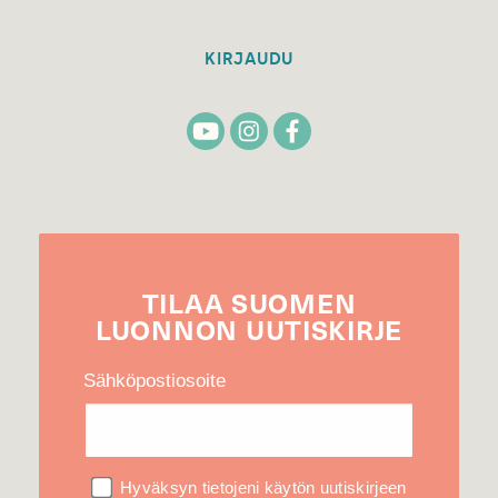
KIRJAUDU
TILAA
SUOMEN
LUONNON
UUTIS­KIRJE
Sähköpostiosoite
Hyväksyn tietojeni käytön uutiskirjeen