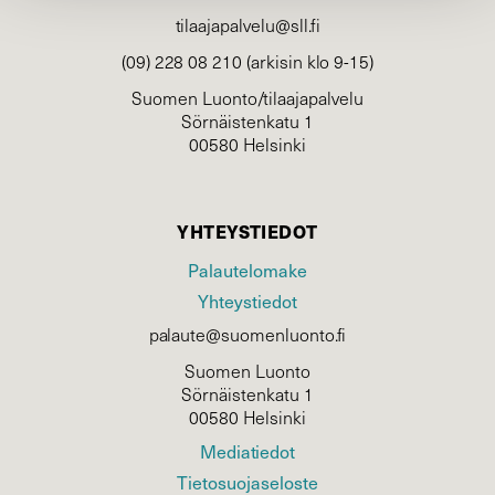
tilaajapalvelu@sll.fi
(09) 228 08 210 (arkisin klo 9-15)
Suomen Luonto/tilaajapalvelu
Sörnäistenkatu 1
00580 Helsinki
YHTEYSTIEDOT
Palautelomake
Yhteystiedot
palaute@suomenluonto.fi
Suomen Luonto
Sörnäistenkatu 1
00580 Helsinki
Mediatiedot
Tietosuojaseloste