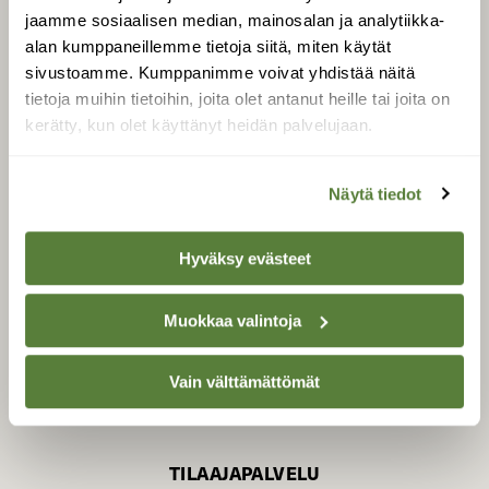
jaamme sosiaalisen median, mainosalan ja analytiikka-
alan kumppaneillemme tietoja siitä, miten käytät
sivustoamme. Kumppanimme voivat yhdistää näitä
SUOMEN LUONNON­
SUOJELU­LIITTO
tietoja muihin tietoihin, joita olet antanut heille tai joita on
kerätty, kun olet käyttänyt heidän palvelujaan.
Suomen Luonto -lehden
Suomen
kustantaja on
luonnonsuojelu­liitto
.
Näytä tiedot
Hyväksy evästeet
Muokkaa valintoja
Vain välttämättömät
TILAAJAPALVELU