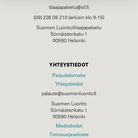
tilaajapalvelu@sll.fi
(09) 228 08 210 (arkisin klo 9-15)
Suomen Luonto/tilaajapalvelu
Sörnäistenkatu 1
00580 Helsinki
YHTEYSTIEDOT
Palautelomake
Yhteystiedot
palaute@suomenluonto.fi
Suomen Luonto
Sörnäistenkatu 1
00580 Helsinki
Mediatiedot
Tietosuojaseloste