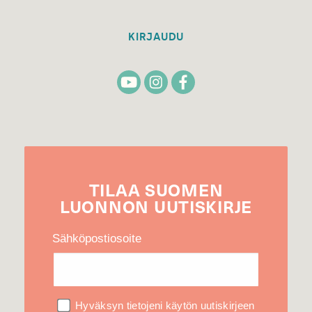
KIRJAUDU
TILAA
SUOMEN
LUONNON
UUTIS­KIRJE
Sähköpostiosoite
Hyväksyn tietojeni käytön uutiskirjeen