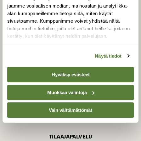
jaamme sosiaalisen median, mainosalan ja analytiikka-
alan kumppaneillemme tietoja siitä, miten käytät
sivustoamme. Kumppanimme voivat yhdistää näitä
SUOMEN LUONNON­
SUOJELU­LIITTO
tietoja muihin tietoihin, joita olet antanut heille tai joita on
kerätty, kun olet käyttänyt heidän palvelujaan.
Suomen Luonto -lehden
kustantaja on
Suomen
luonnonsuojelu­liitto
.
Näytä tiedot
Hyväksy evästeet
Muokkaa valintoja
Vain välttämättömät
TILAAJAPALVELU