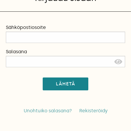
Sähköpostiosoite
Salasana
LÄHETÄ
Unohtuiko salasana?
Rekisteröidy