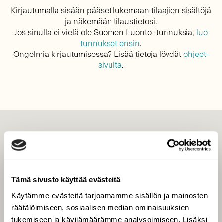
Kirjautumalla sisään pääset lukemaan tilaajien sisältöjä
ja näkemään tilaustietosi.
Jos sinulla ei vielä ole Suomen Luonto -tunnuksia,
luo
tunnukset ensin
.
Ongelmia kirjautumisessa? Lisää tietoja löydät
ohjeet-
sivulta
.
LEHTI
Uusin lehti
Tilaa Suomen Luonto
Tämä sivusto käyttää evästeitä
Tilaa digilukuoikeus
Käytämme evästeitä tarjoamamme sisällön ja mainosten
Äänestä parasta juttua
räätälöimiseen, sosiaalisen median ominaisuuksien
Tilaa uutiskirje
tukemiseen ja kävijämäärämme analysoimiseen. Lisäksi