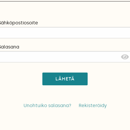
Sähköpostiosoite
Salasana
LÄHETÄ
Unohtuiko salasana?
Rekisteröidy