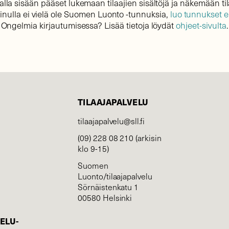
lla sisään pääset lukemaan tilaajien sisältöjä ja näkemään til
sinulla ei vielä ole Suomen Luonto -tunnuksia,
luo tunnukset 
Ongelmia kirjautumisessa? Lisää tietoja löydät
ohjeet-sivulta
.
TILAAJAPALVELU
tilaajapalvelu@sll.fi
(09) 228 08 210 (arkisin
klo 9-15)
Suomen
Luonto/tilaajapalvelu
Sörnäistenkatu 1
00580 Helsinki
ELU­