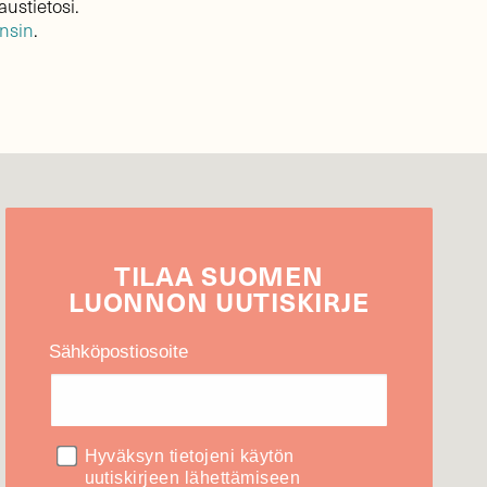
austietosi.
ensin
.
TILAA
SUOMEN
LUONNON
UUTIS­KIRJE
Sähköpostiosoite
Hyväksyn tietojeni käytön
uutiskirjeen lähettämiseen