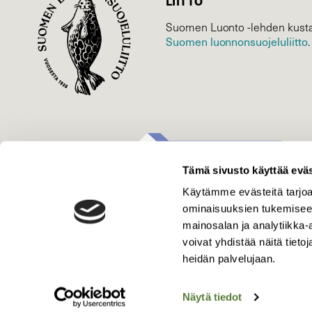
LIITTO
Suomen Luonto -lehden kusta
Suomen luonnonsuojelu­liitto
.
Tämä sivusto käyttää eväs
Käytämme evästeitä tarjoa
ominaisuuksien tukemisee
mainosalan ja analytiikka
voivat yhdistää näitä tietoja
heidän palvelujaan.
Näytä tiedot