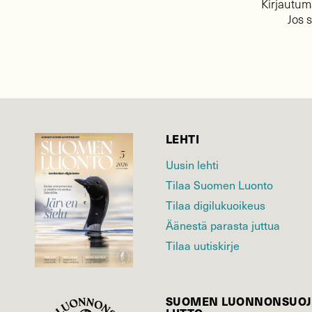
Kirjautuma
Jos 
LEHTI
Uusin lehti
Tilaa Suomen Luonto
Tilaa digilukuoikeus
Äänestä parasta juttua
Tilaa uutiskirje
SUOMEN LUONNON­SUOJ