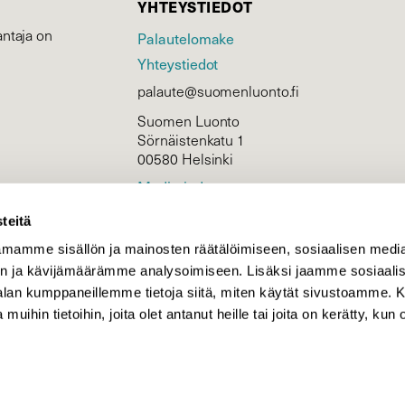
YHTEYSTIEDOT
ntaja on
Palautelomake
Yhteystiedot
palaute@suomenluonto.fi
Suomen Luonto
Sörnäistenkatu 1
00580 Helsinki
Mediatiedot
Tietosuojaseloste
teitä
mamme sisällön ja mainosten räätälöimiseen, sosiaalisen medi
n ja kävijämäärämme analysoimiseen. Lisäksi jaamme sosiaali
KIRJAUDU
-alan kumppaneillemme tietoja siitä, miten käytät sivustoamme
 muihin tietoihin, joita olet antanut heille tai joita on kerätty, kun 