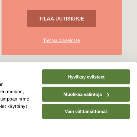
Tietosuojaseloste
Hyväksy evästeet
an
sen median,
Muokkaa valintoja
. Kumppanimme
olet käyttänyt
Vain välttämättömät