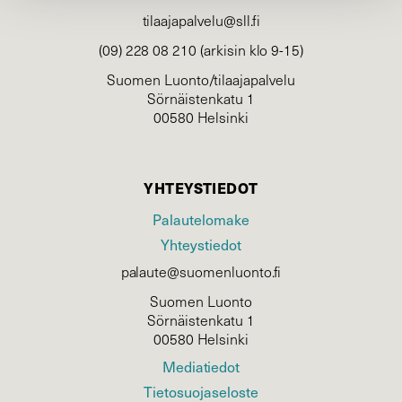
tilaajapalvelu@sll.fi
(09) 228 08 210 (arkisin klo 9-15)
Suomen Luonto/tilaajapalvelu
Sörnäistenkatu 1
00580 Helsinki
YHTEYSTIEDOT
Palautelomake
Yhteystiedot
palaute@suomenluonto.fi
Suomen Luonto
Sörnäistenkatu 1
00580 Helsinki
Mediatiedot
Tietosuojaseloste