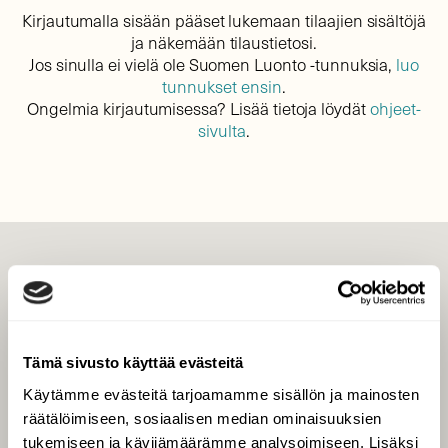
Kirjautumalla sisään pääset lukemaan tilaajien sisältöjä
ja näkemään tilaustietosi.
Jos sinulla ei vielä ole Suomen Luonto -tunnuksia,
luo
tunnukset ensin
.
Ongelmia kirjautumisessa? Lisää tietoja löydät
ohjeet-
sivulta
.
LEHTI
Uusin lehti
Tilaa Suomen Luonto
Tämä sivusto käyttää evästeitä
Tilaa digilukuoikeus
Käytämme evästeitä tarjoamamme sisällön ja mainosten
Äänestä parasta juttua
räätälöimiseen, sosiaalisen median ominaisuuksien
Tilaa uutiskirje
tukemiseen ja kävijämäärämme analysoimiseen. Lisäksi