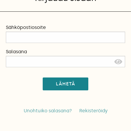
Sähköpostiosoite
Salasana
LÄHETÄ
Unohtuiko salasana?
Rekisteröidy