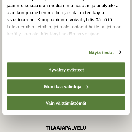
jaamme sosiaalisen median, mainosalan ja analytiikka-
alan kumppaneillemme tietoja siitä, miten käytät
sivustoamme. Kumppanimme voivat yhdistää näitä
SUOMEN LUONNON­
SUOJELU­LIITTO
tietoja muihin tietoihin, joita olet antanut heille tai joita on
kerätty, kun olet käyttänyt heidän palvelujaan.
Suomen Luonto -lehden
Suomen
kustantaja on
luonnonsuojelu­liitto
.
Näytä tiedot
Hyväksy evästeet
Muokkaa valintoja
Vain välttämättömät
TILAAJAPALVELU