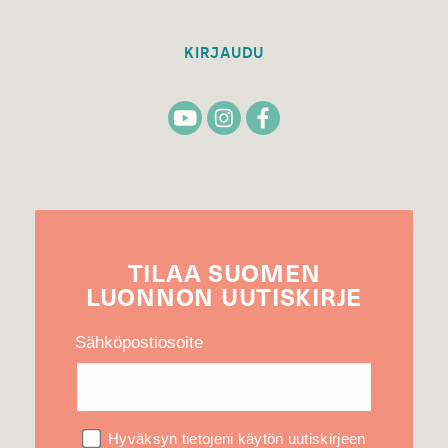
KIRJAUDU
TILAA
SUOMEN
LUONNON
UUTIS­KIRJE
Sähköpostiosoite
Hyväksyn tietojeni käytön uutiskirjeen