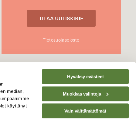
Tietosuojaseloste
Hyväksy evästeet
an
sen median,
Muokkaa valintoja
. Kumppanimme
olet käyttänyt
Vain välttämättömät