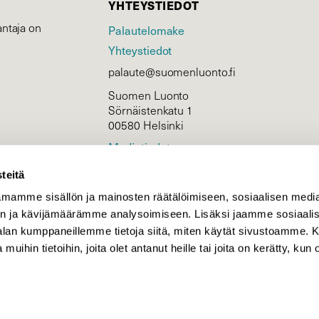
YHTEYSTIEDOT
ntaja on
Palautelomake
Yhteystiedot
palaute@suomenluonto.fi
Suomen Luonto
Sörnäistenkatu 1
00580 Helsinki
Mediatiedot
Tietosuojaseloste
teitä
mamme sisällön ja mainosten räätälöimiseen, sosiaalisen medi
n ja kävijämäärämme analysoimiseen. Lisäksi jaamme sosiaali
KIRJAUDU
-alan kumppaneillemme tietoja siitä, miten käytät sivustoamme
 muihin tietoihin, joita olet antanut heille tai joita on kerätty, kun 