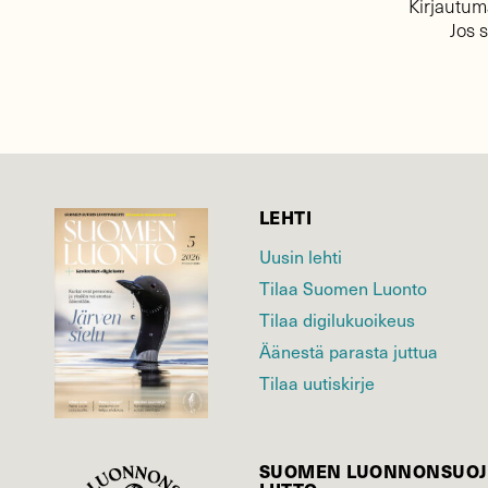
Kirjautuma
Jos 
LEHTI
Uusin lehti
Tilaa Suomen Luonto
Tilaa digilukuoikeus
Äänestä parasta juttua
Tilaa uutiskirje
SUOMEN LUONNON­SUOJ