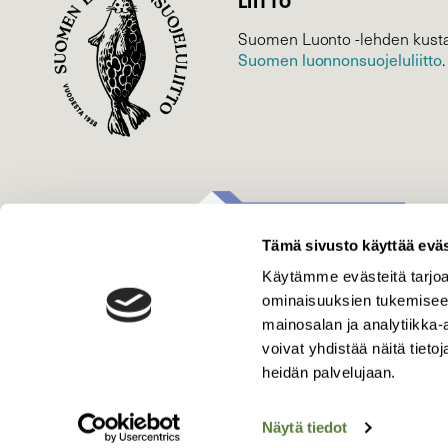
LIITTO
Suomen Luonto -lehden kusta
Suomen luonnonsuojelu­liitto
.
Tämä sivusto käyttää eväs
Käytämme evästeitä tarjoa
ominaisuuksien tukemisee
mainosalan ja analytiikka
voivat yhdistää näitä tietoja
heidän palvelujaan.
Näytä tiedot