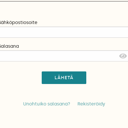
Sähköpostiosoite
Salasana
LÄHETÄ
Unohtuiko salasana?
Rekisteröidy