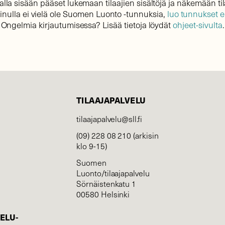
lla sisään pääset lukemaan tilaajien sisältöjä ja näkemään til
sinulla ei vielä ole Suomen Luonto -tunnuksia,
luo tunnukset 
Ongelmia kirjautumisessa? Lisää tietoja löydät
ohjeet-sivulta
.
TILAAJAPALVELU
tilaajapalvelu@sll.fi
(09) 228 08 210 (arkisin
klo 9-15)
Suomen
Luonto/tilaajapalvelu
Sörnäistenkatu 1
00580 Helsinki
ELU­