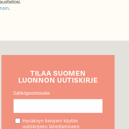
austietosi.
ensin
.
TILAA
SUOMEN
LUONNON
UUTIS­KIRJE
Sähköpostiosoite
Hyväksyn tietojeni käytön
uutiskirjeen lähettämiseen