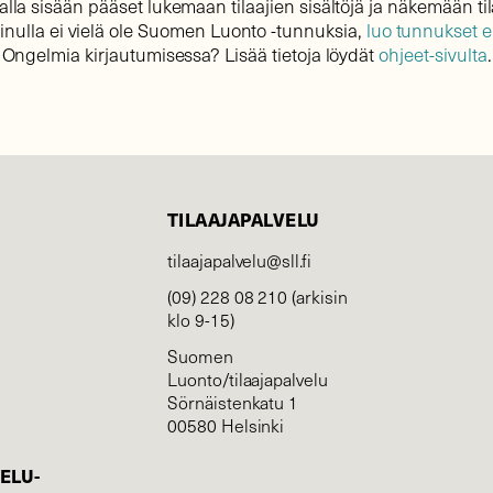
lla sisään pääset lukemaan tilaajien sisältöjä ja näkemään til
sinulla ei vielä ole Suomen Luonto -tunnuksia,
luo tunnukset 
Ongelmia kirjautumisessa? Lisää tietoja löydät
ohjeet-sivulta
.
TILAAJAPALVELU
tilaajapalvelu@sll.fi
(09) 228 08 210 (arkisin
klo 9-15)
Suomen
Luonto/tilaajapalvelu
Sörnäistenkatu 1
00580 Helsinki
ELU­