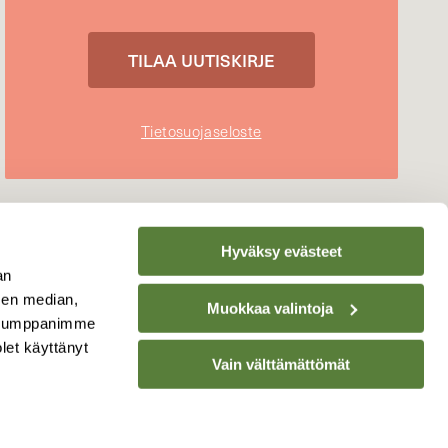
Tietosuojaseloste
Hyväksy evästeet
an
sen median,
Muokkaa valintoja
. Kumppanimme
olet käyttänyt
Vain välttämättömät