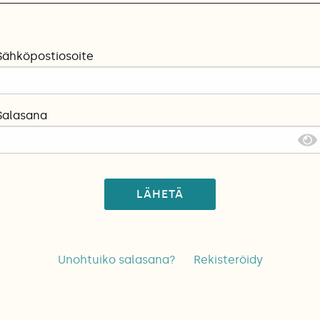
Sähköpostiosoite
Salasana
LÄHETÄ
Unohtuiko salasana?
Rekisteröidy