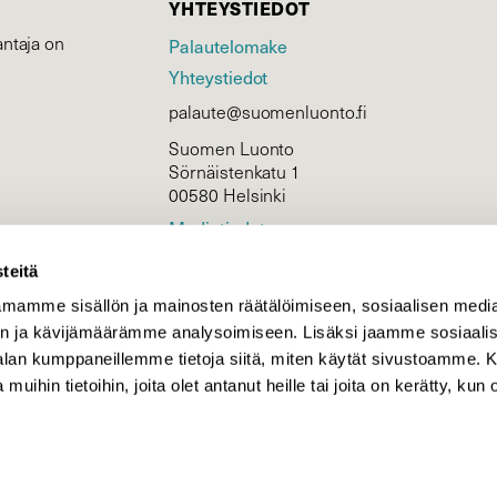
YHTEYSTIEDOT
ntaja on
Palautelomake
Yhteystiedot
palaute@suomenluonto.fi
Suomen Luonto
Sörnäistenkatu 1
00580 Helsinki
Mediatiedot
Tietosuojaseloste
teitä
mamme sisällön ja mainosten räätälöimiseen, sosiaalisen medi
n ja kävijämäärämme analysoimiseen. Lisäksi jaamme sosiaali
KIRJAUDU
-alan kumppaneillemme tietoja siitä, miten käytät sivustoamme
 muihin tietoihin, joita olet antanut heille tai joita on kerätty, kun 