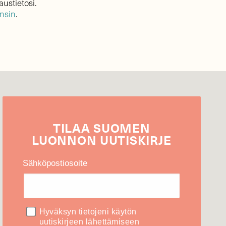
austietosi.
ensin
.
TILAA
SUOMEN
LUONNON
UUTIS­KIRJE
Sähköpostiosoite
Hyväksyn tietojeni käytön
uutiskirjeen lähettämiseen