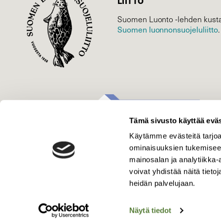
LIITTO
Suomen Luonto -lehden kusta
Suomen luonnonsuojelu­liitto
.
Tämä sivusto käyttää eväs
Käytämme evästeitä tarjoa
ominaisuuksien tukemisee
mainosalan ja analytiikka
voivat yhdistää näitä tietoja
heidän palvelujaan.
Näytä tiedot