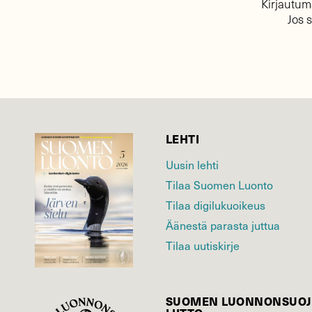
Kirjautuma
Jos 
LEHTI
Uusin lehti
Tilaa Suomen Luonto
Tilaa digilukuoikeus
Äänestä parasta juttua
Tilaa uutiskirje
SUOMEN LUONNON­SUOJ