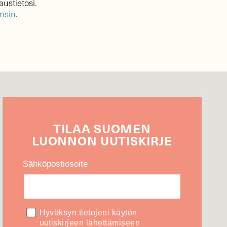
austietosi.
ensin
.
TILAA
SUOMEN
LUONNON
UUTIS­KIRJE
Sähköpostiosoite
Hyväksyn tietojeni käytön
uutiskirjeen lähettämiseen