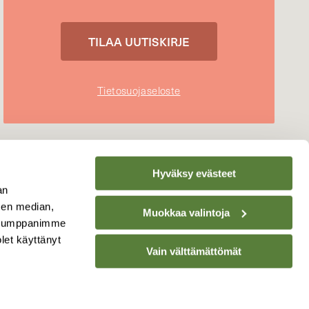
Tietosuojaseloste
Hyväksy evästeet
an
sen median,
Muokkaa valintoja
. Kumppanimme
olet käyttänyt
Vain välttämättömät