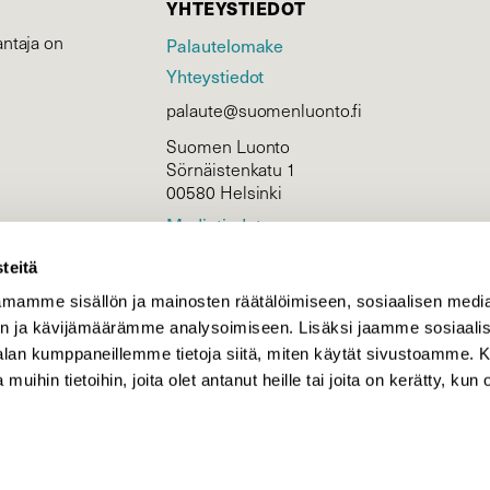
YHTEYSTIEDOT
ntaja on
Palautelomake
Yhteystiedot
palaute@suomenluonto.fi
Suomen Luonto
Sörnäistenkatu 1
00580 Helsinki
Mediatiedot
Tietosuojaseloste
teitä
mamme sisällön ja mainosten räätälöimiseen, sosiaalisen medi
n ja kävijämäärämme analysoimiseen. Lisäksi jaamme sosiaali
KIRJAUDU
-alan kumppaneillemme tietoja siitä, miten käytät sivustoamme
 muihin tietoihin, joita olet antanut heille tai joita on kerätty, kun 