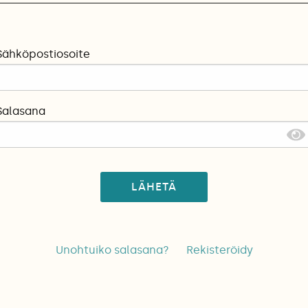
Sähköpostiosoite
Salasana
LÄHETÄ
Unohtuiko salasana?
Rekisteröidy