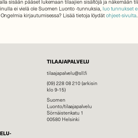
lla sisään pääset lukemaan tilaajien sisältöjä ja näkemään til
sinulla ei vielä ole Suomen Luonto -tunnuksia,
luo tunnukset 
Ongelmia kirjautumisessa? Lisää tietoja löydät
ohjeet-sivulta
.
TILAAJAPALVELU
tilaajapalvelu@sll.fi
(09) 228 08 210 (arkisin
klo 9-15)
Suomen
Luonto/tilaajapalvelu
Sörnäistenkatu 1
00580 Helsinki
ELU­