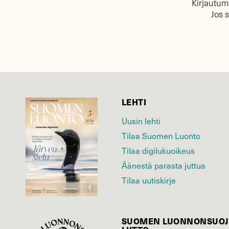
Kirjautuma
Jos 
LEHTI
Uusin lehti
Tilaa Suomen Luonto
Tilaa digilukuoikeus
Äänestä parasta juttua
Tilaa uutiskirje
SUOMEN LUONNON­SUOJ