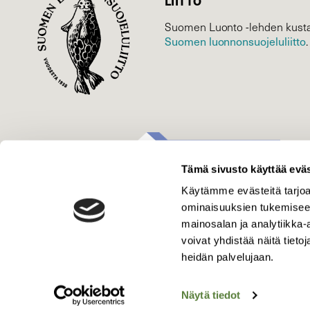
LIITTO
Suomen Luonto -lehden kusta
Suomen luonnonsuojelu­liitto
.
Tämä sivusto käyttää eväs
Käytämme evästeitä tarjoa
ominaisuuksien tukemisee
mainosalan ja analytiikka
voivat yhdistää näitä tietoja
heidän palvelujaan.
Näytä tiedot