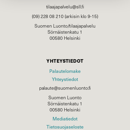
tilaajapalvelu@sll.fi
(09) 228 08 210 (arkisin klo 9-15)
Suomen Luonto/tilaajapalvelu
Sörnäistenkatu 1
00580 Helsinki
YHTEYSTIEDOT
Palautelomake
Yhteystiedot
palaute@suomenluonto.fi
Suomen Luonto
Sörnäistenkatu 1
00580 Helsinki
Mediatiedot
Tietosuojaseloste