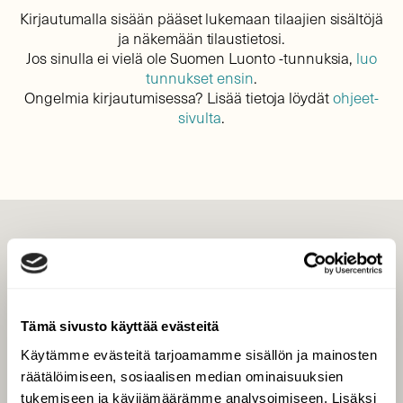
Kirjautumalla sisään pääset lukemaan tilaajien sisältöjä
ja näkemään tilaustietosi.
Jos sinulla ei vielä ole Suomen Luonto -tunnuksia,
luo
tunnukset ensin
.
Ongelmia kirjautumisessa? Lisää tietoja löydät
ohjeet-
sivulta
.
LEHTI
Uusin lehti
Tilaa Suomen Luonto
Tämä sivusto käyttää evästeitä
Tilaa digilukuoikeus
Käytämme evästeitä tarjoamamme sisällön ja mainosten
Äänestä parasta juttua
räätälöimiseen, sosiaalisen median ominaisuuksien
Tilaa uutiskirje
tukemiseen ja kävijämäärämme analysoimiseen. Lisäksi