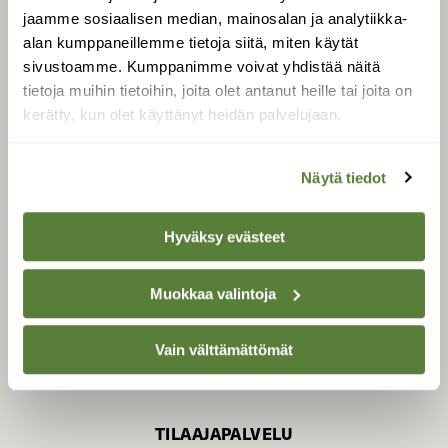
jaamme sosiaalisen median, mainosalan ja analytiikka-
alan kumppaneillemme tietoja siitä, miten käytät
sivustoamme. Kumppanimme voivat yhdistää näitä
SUOMEN LUONNON­
SUOJELU­LIITTO
tietoja muihin tietoihin, joita olet antanut heille tai joita on
kerätty, kun olet käyttänyt heidän palvelujaan.
Suomen Luonto -lehden
Suomen
kustantaja on
luonnonsuojelu­liitto
.
Näytä tiedot
Hyväksy evästeet
Muokkaa valintoja
Vain välttämättömät
TILAAJAPALVELU