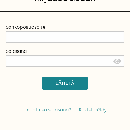
Sähköpostiosoite
Salasana
LÄHETÄ
Unohtuiko salasana?
Rekisteröidy