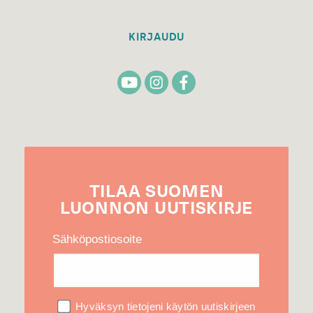
KIRJAUDU
TILAA
SUOMEN
LUONNON
UUTIS­KIRJE
Sähköpostiosoite
Hyväksyn tietojeni käytön uutiskirjeen